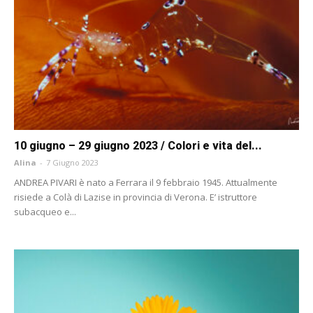
10 giugno – 29 giugno 2023 / Colori e vita del...
Alina
-
7 Giugno 2023
ANDREA PIVARI è nato a Ferrara il 9 febbraio 1945. Attualmente
risiede a Colà di Lazise in provincia di Verona. E’ istruttore
subacqueo e...