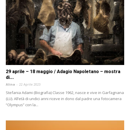
29 aprile – 18 maggio / Adagio Napoletano – mostra
di...
Alina
-
22 Aprile 2023
Stefania Adami (Biografia) Classe 1962, nasce e vive in Garfagnana
(LU). All’età di undici anni riceve in dono dal padre una fotocamera
“Olympus” con la...