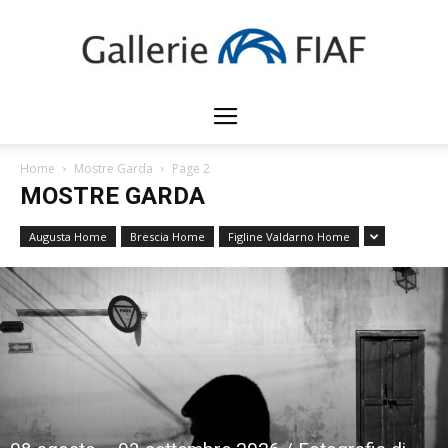
Gallerie
Home
Mostre Garda
Page 2
MOSTRE GARDA
FIAF
Augusta Home
Brescia Home
Figline Valdarno Home