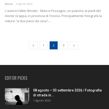
Alina
-
2 Aprile 2022
L'autore:Valter Binotto Abita a Possagno, un paesino ai piedi del
monte Grappa, in provincia di Treviso. Principalmente fotografa la
natura "a due passi da casa"....
1
2
3
EDITOR PICKS
08 agosto – 03 settembre 2026 / Fotografia
di strada in...
1 Agosto 2026