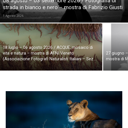
08 agosto – 03 settembre 2026 / Fotografia di
strada in bianco e nero – mostra di Fabrizio Giusti
1 Agosto 2026
18 luglio – 06 agosto 2026 / ACQUE, mosaico di
vita e natura – mostra di AFNI Veneto
27 giugno – 
(Associazione Fotografi Naturalisti Italiani – Sez....
mostra di M