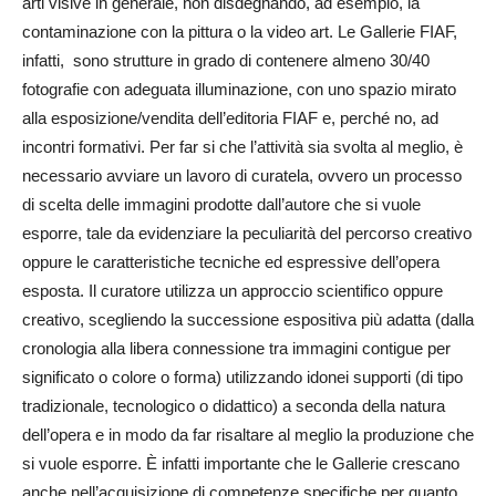
arti visive in generale, non disdegnando, ad esempio, la
contaminazione con la pittura o la video art. Le Gallerie FIAF,
infatti, sono strutture in grado di contenere almeno 30/40
fotografie con adeguata illuminazione, con uno spazio mirato
alla esposizione/vendita dell’editoria FIAF e, perché no, ad
incontri formativi. Per far si che l’attività sia svolta al meglio, è
necessario avviare un lavoro di curatela, ovvero un processo
di scelta delle immagini prodotte dall’autore che si vuole
esporre, tale da evidenziare la peculiarità del percorso creativo
oppure le caratteristiche tecniche ed espressive dell’opera
esposta. Il curatore utilizza un approccio scientifico oppure
creativo, scegliendo la successione espositiva più adatta (dalla
cronologia alla libera connessione tra immagini contigue per
significato o colore o forma) utilizzando idonei supporti (di tipo
tradizionale, tecnologico o didattico) a seconda della natura
dell’opera e in modo da far risaltare al meglio la produzione che
si vuole esporre. È infatti importante che le Gallerie crescano
anche nell’acquisizione di competenze specifiche per quanto