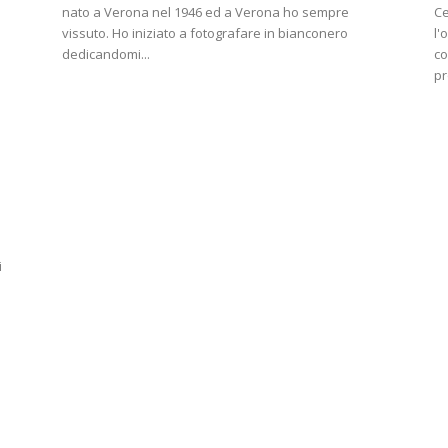
nato a Verona nel 1946 ed a Verona ho sempre
Ce
vissuto. Ho iniziato a fotografare in bianconero
l'
dedicandomi...
co
pr
i