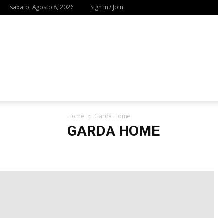
sabato, Agosto 8, 2026
Sign in / Join
Home
Garda Home
GARDA HOME
Augusta Home
Brescia Home
Figline Valdarno H
Mostra Iseo
Mostre Augusta
Mostre Brescia
Mo
Mostre Perugia
Mostre Sacile
Mostre San Felice s
Mostre Valverde
Napoli Home
Palermo Home
Sesto San Giovanni Home
Taranto Home
Trieste
Workshop e Eventi Brescia
Workshop e Eventi Figline
Workshop e Eventi Napoli
Workshop e Eventi Palerm