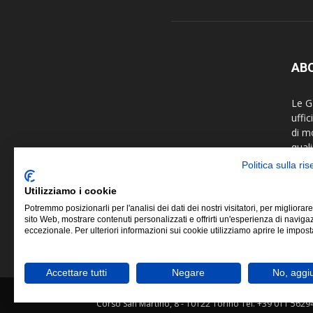
AB
Le Ga
uffi
di m
quali
fotog
Politica sulla ri
colla
arti 
Utilizziamo i cookie
Potremmo posizionarli per l'analisi dei dati dei nostri visitatori, per migliorare
Le G
sito Web, mostrare contenuti personalizzati e offrirti un'esperienza di naviga
eccezionale. Per ulteriori informazioni sui cookie utilizziamo aprire le impost
Fede
Accettare tutti
Negare
No, aggi
© Copyright 2019 ©
FIAF - Federazione Italiana As
Corso San Martino, 8 - 10122 Torino Tel. +39 011 5629