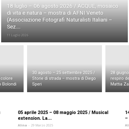
Eventi Sesto San Giovanni
Workshop e Eventi Taranto
18 luglio – 06 agosto 2026 / ACQUE, mosaico
de
di vita e natura – mostra di AFNI Veneto
(Associazione Fotografi Naturalisti Italiani –
Sez....
11 Luglio 2026
30 agosto – 25 settembre 2025 /
28 giugno 
 colore
Storie di strada – mostra di Diego
respiro d
o Bolondi
Speri
Mattia Zal
̀
05 aprile 2025 – 08 maggio 2025 / Musical
1
extension. La...
–
Alina
-
29 Marzo 2025
Al