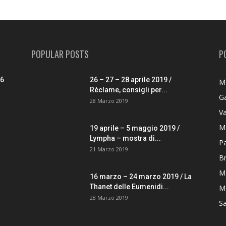
POPULAR POSTS
P
26
26 – 27 – 28 aprile 2019 /
M
Rèclame, consigli per...
G
28 Marzo 2019
V
M
19 aprile – 5 maggio 2019 /
Lympha – mostra di...
P
21 Marzo 2019
B
M
16 marzo – 24 marzo 2019 / La
Thanet delle Eumenidi...
Mo
28 Marzo 2019
S