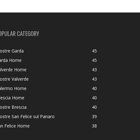
OPULAR CATEGORY
ostre Garda
45
arda Home
45
alverde Home
43
ostre Valverde
43
alermo Home
40
rescia Home
40
ostre Brescia
40
stre San Felice sul Panaro
39
an Felice Home
38