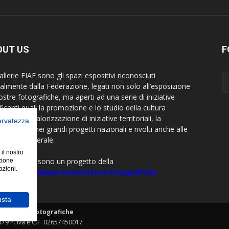
OUT US
F
llerie FIAF sono gli spazi espositivi riconosciuti
cialmente dalla Federazione, legati non solo all’esposizione
ostre fotografiche, ma aperti ad una serie di iniziative
ficanti quali la promozione e lo studio della cultura
rafica, la valorizzazione di iniziative territoriali, la
servatezza
borazione nei grandi progetti nazionali e rivolti anche alle
visive in generale.
 il nostro
allerie FIAF sono un progetto della
zione
azioni.
razione Italiana Associazioni Fotografiche
usta
sociazioni Fotografiche
479 P. Iva e C.F. 02657450017