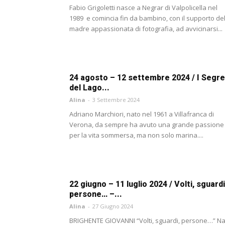
Fabio Grigoletti nasce a Negrar di Valpolicella nel
1989 e comincia fin da bambino, con il supporto del
madre appassionata di fotografia, ad avvicinarsi...
24 agosto – 12 settembre 2024 / I Segre
del Lago...
Alina
-
3 Settembre 2024
Adriano Marchiori, nato nel 1961 a Villafranca di
Verona, da sempre ha avuto una grande passione
per la vita sommersa, ma non solo marina....
22 giugno – 11 luglio 2024 / Volti, sguardi
persone… –...
Alina
-
27 Giugno 2024
BRIGHENTE GIOVANNI “Volti, sguardi, persone…” N