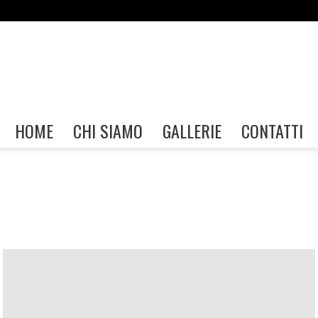
Gallerie
HOME
CHI SIAMO
GALLERIE
CONTATTI
FIAF
ome
Garda Home
Generica
Iseo Home
Mostra Figline Valdarno
stre Garda
Mostre Home
Mostre Napoli
Mostre Palermo
ul Panaro
Mostre Sesto San Giovanni
Mostre Taranto
Mostre Trieste
Perugia Home
Sacile Home
San Felice Home
 Home
Valverde Home
Workshop e Eventi Augusta
 Valdarno
Workshop e Eventi Garda
Workshop e Eventi Iseo
o
Workshop e Eventi Perugia
Workshop e Eventi Sacile