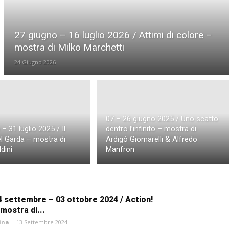
27 giugno – 16 luglio 2026 / Attimi di colore –
mostra di Milko Marchetti
24 Giugno 2026
07 – 26 giugno 2025 / Uno scatto
– 31 luglio 2025 / Il
dentro l’infinito – mostra di
el Garda – mostra di
Ardigò Giomarelli & Alfredo
dini
Manfron
4 settembre – 03 ottobre 2024 / Action!
 mostra di...
ina
-
13 Settembre 2024