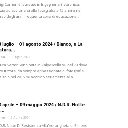
igi Carrieri è laureato in Ingegneria Elettronica,
izia ad avvicinarsi alla fotografia a 15 anni e nel
rso degli anni frequenta corsi di educazione...
3 luglio – 01 agosto 2024 / Bianco, e La
atura...
ina
-
11 Luglio 2024
ura Sartor Sono nata in Valpolicella VR nel 79 dove
vo tuttora, da sempre appassionata di fotografia
 solo nel 2015 mi avvicino seriamente alla...
0 aprile – 09 maggio 2024 / N.D.R. Notte
...
ina
-
13 Aprile 2024
D.R. Notte Di Resistenza Alla'ndrangheta di Simone