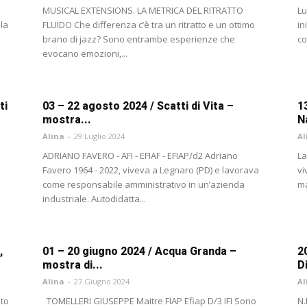
MUSICAL EXTENSIONS. LA METRICA DEL RITRATTO
Lu
la
FLUIDO Che differenza c’è tra un ritratto e un ottimo
in
brano di jazz? Sono entrambe esperienze che
co
evocano emozioni,...
ti
03 – 22 agosto 2024 / Scatti di Vita –
1
mostra...
N
Alina
-
29 Luglio 2024
Al
ADRIANO FAVERO - AFI - EFIAF - EFIAP/d2 Adriano
La
Favero 1964 - 2022, viveva a Legnaro (PD) e lavorava
vi
come responsabile amministrativo in un’azienda
ma
industriale. Autodidatta...
,
01 – 20 giugno 2024 / Acqua Granda –
2
mostra di...
Di
Alina
-
27 Giugno 2024
Al
ato
TOMELLERI GIUSEPPE Maitre FIAP Efiap D/3 IFI Sono
N.