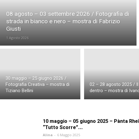
Workshop e Eventi San Felice sul Panaro
Workshop e 
Workshop e Eventi Trieste
Workshop e Eventi Valver
08 agosto – 03 settembre 2026 / Fotografia di
strada in bianco e nero – mostra di Fabrizio
Giusti
1 Agosto 2026
30 maggio – 25 giugno 2026 /
Fotografia Creativa – mostra di
02 – 28 agosto 2025 / Il
Tiziano Bellini
dentro – mostra di Ivan
10 maggio – 05 giugno 2025 – Pànta Rhei
“Tutto Scorre”...
Alina
-
6 Maggio 2025