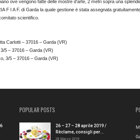
 piano ove vengono fatte delle mostre d’arte, 2 metri sopra una splend
ALLERIA F I A F. di Garda la quale gestione è stata assegnata gra
mitato scientifico.
etta Carlotti – 37016 – Garda (VR)
 3/5 – 37016 – Garda (VR)
co, 3/5 – 37016 – Garda (VR)
POPULAR POSTS
P
26
26 – 27 – 28 aprile 2019 /
M
Rèclame, consigli per...
G
28 Marzo 2019