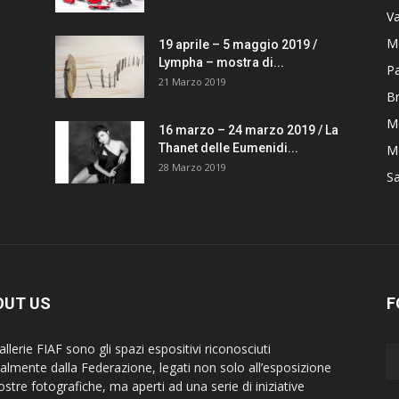
V
M
19 aprile – 5 maggio 2019 /
Lympha – mostra di...
P
21 Marzo 2019
B
M
16 marzo – 24 marzo 2019 / La
Thanet delle Eumenidi...
Mo
28 Marzo 2019
S
OUT US
F
llerie FIAF sono gli spazi espositivi riconosciuti
cialmente dalla Federazione, legati non solo all’esposizione
ostre fotografiche, ma aperti ad una serie di iniziative