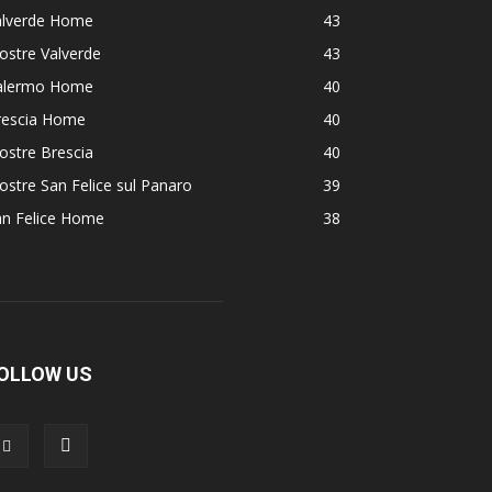
alverde Home
43
ostre Valverde
43
alermo Home
40
rescia Home
40
ostre Brescia
40
stre San Felice sul Panaro
39
an Felice Home
38
OLLOW US