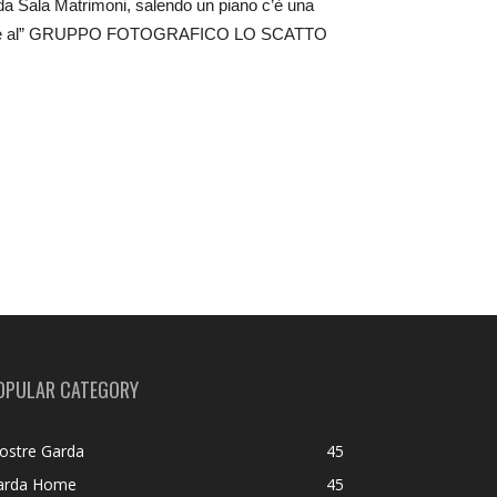
ida Sala Matrimoni, salendo un piano c’è una
tuitamente al” GRUPPO FOTOGRAFICO LO SCATTO
OPULAR CATEGORY
ostre Garda
45
arda Home
45