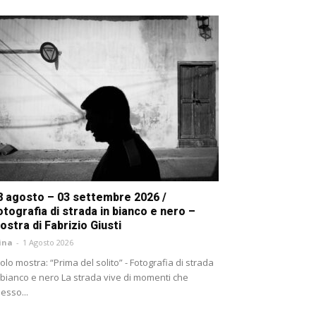
8 agosto – 03 settembre 2026 /
otografia di strada in bianco e nero –
ostra di Fabrizio Giusti
ina
-
1 Agosto 2026
tolo mostra: “Prima del solito” - Fotografia di strada
 bianco e nero La strada vive di momenti che
esso...