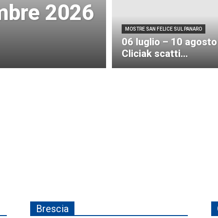
embre 2026
MOSTRE SAN FELICE SUL PANARO
06 luglio – 10 agosto
Cliciak scatti...
Brescia