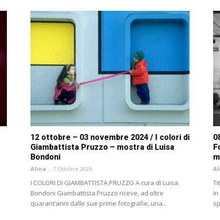
12 ottobre – 03 novembre 2024 / I colori di
0
Giambattista Pruzzo – mostra di Luisa
F
Bondoni
m
Alina
-
7 Ottobre 2024
Al
I COLORI DI GIAMBATTISTA PRUZZO A cura di Luisa
Ti
Bondoni Giambattista Pruzzo riceve, ad oltre
in
quarant’anni dalle sue prime fotografie, una...
sp