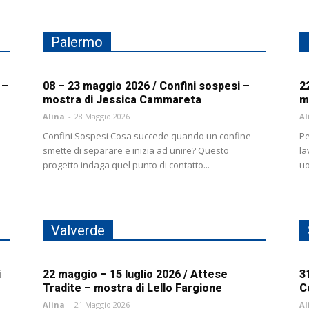
Palermo
 –
08 – 23 maggio 2026 / Confini sospesi –
2
mostra di Jessica Cammareta
m
Alina
-
28 Maggio 2026
Al
Confini Sospesi Cosa succede quando un confine
Pe
l
smette di separare e inizia ad unire? Questo
la
progetto indaga quel punto di contatto...
uo
Valverde
i
22 maggio – 15 luglio 2026 / Attese
3
Tradite – mostra di Lello Fargione
C
Alina
-
21 Maggio 2026
Al