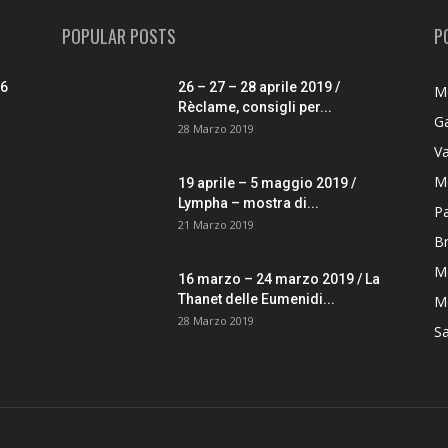
POPULAR POSTS
P
26
26 – 27 – 28 aprile 2019 /
M
Rèclame, consigli per...
G
28 Marzo 2019
V
M
19 aprile – 5 maggio 2019 /
Lympha – mostra di...
P
21 Marzo 2019
B
M
16 marzo – 24 marzo 2019 / La
Thanet delle Eumenidi...
Mo
28 Marzo 2019
S