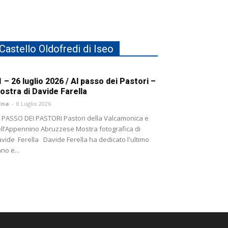
Castello Oldofredi di Iseo
1 – 26 luglio 2026 / Al passo dei Pastori –
ostra di Davide Farella
ina
-
8 Luglio 2026
 PASSO DEI PASTORI Pastori della Valcamonica e
ll’Appennino Abruzzese Mostra fotografica di
vide Ferella Davide Ferella ha dedicato l'ultimo
no e...