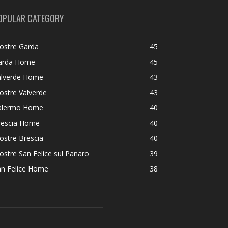
OPULAR CATEGORY
ostre Garda
45
arda Home
45
alverde Home
43
ostre Valverde
43
alermo Home
40
rescia Home
40
ostre Brescia
40
stre San Felice sul Panaro
39
an Felice Home
38