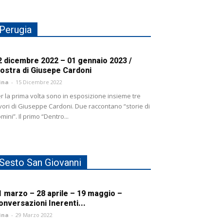
Perugia
2 dicembre 2022 – 01 gennaio 2023 /
ostra di Giusepe Cardoni
ina
-
15 Dicembre 2022
r la prima volta sono in esposizione insieme tre
vori di Giuseppe Cardoni. Due raccontano “storie di
mini”. Il primo “Dentro...
Sesto San Giovanni
1 marzo – 28 aprile – 19 maggio –
onversazioni Inerenti...
ina
-
29 Marzo 2022