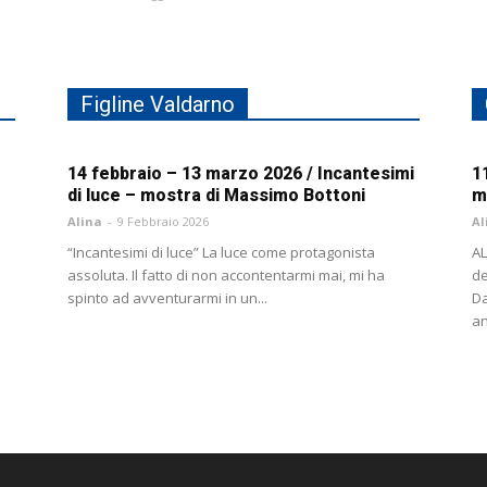
Figline Valdarno
14 febbraio – 13 marzo 2026 / Incantesimi
1
di luce – mostra di Massimo Bottoni
m
Alina
-
9 Febbraio 2026
Al
“Incantesimi di luce” La luce come protagonista
AL
assoluta. Il fatto di non accontentarmi mai, mi ha
de
spinto ad avventurarmi in un...
Da
an