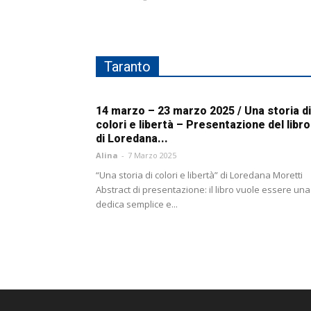
Taranto
14 marzo – 23 marzo 2025 / Una storia di
colori e libertà – Presentazione del libro
di Loredana...
Alina
-
7 Marzo 2025
“Una storia di colori e libertà” di Loredana Moretti
Abstract di presentazione: il libro vuole essere una
dedica semplice e...