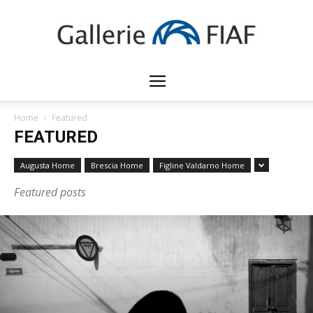
Gallerie
Home
Featured
FEATURED
FIAF
Augusta Home
Brescia Home
Figline Valdarno Home
Featured posts