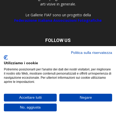
arti visive in generale.
Le Gallerie FIAF sono un progetto della
Federazione Italiana Associazioni Fotografiche
FOLLOW US
Politica sulla riservatezza
Utilizziamo i cookie
Potremmo posizionarli per l'analisi dei dati dei nostri visitatori, per migliorare
il nostro sito Web, mostrare contenuti personalizzati e offrirti un'esperienza di
navigazione eccezionale. Per ulteriori informazioni sui cookie utilizziamo
aprire le impostazioni.
About
Contact
© Copyright 2019 ©
FIAF - Federazione Italiana Associazioni
Accettare tutti
Negare
Fotografiche
Corso San Martino, 8 - 10122 Torino Tel. +39 011 5629479 P. Iva e C.F.
No, aggiusta
02657450017