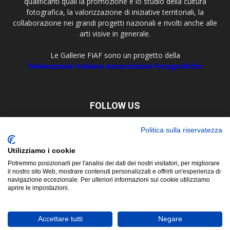
qualificanti quali la promozione e lo studio della cultura
fotografica, la valorizzazione di iniziative territoriali, la
collaborazione nei grandi progetti nazionali e rivolti anche alle
arti visive in generale.
Le Gallerie FIAF sono un progetto della
Federazione Italiana Associazioni Fotografiche
FOLLOW US
Politica sulla riservatezza
Utilizziamo i cookie
Potremmo posizionarli per l'analisi dei dati dei nostri visitatori, per migliorare
il nostro sito Web, mostrare contenuti personalizzati e offrirti un'esperienza di
navigazione eccezionale. Per ulteriori informazioni sui cookie utilizziamo
aprire le impostazioni.
About
Contact
© Copyright 2019 ©
FIAF - Federazione Italiana Associazioni
Accettare tutti
Negare
Fotografiche