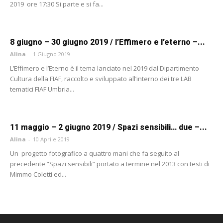
2019 ore 17:30 Si parte e si fa...
8 giugno – 30 giugno 2019 / l’Effimero e l’eterno –...
Alina
-
1 Giugno 2019
L’Effimero e l’Eterno è il tema lanciato nel 2019 dal Dipartimento
Cultura della FIAF, raccolto e sviluppato all’interno dei tre LAB
tematici FIAF Umbria...
11 maggio – 2 giugno 2019 / Spazi sensibili… due –...
Alina
-
10 Aprile 2019
Un progetto fotografico a quattro mani che fa seguito al
precedente “Spazi sensibili” portato a termine nel 2013 con testi di
Mimmo Coletti ed...