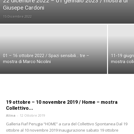
22 dicembre 2022 – 01 gennaio 2023 / mostra di
Workshop e Eventi Garda
Workshop e Eventi Iseo
Giusepe Cardoni
Workshop e Eventi Napoli
Workshop e Eventi Palermo
15 Dicembre 2022
Workshop e Eventi Perugia
Workshop e Eventi Sacile
Workshop e Eventi San Felice sul Panaro
Workshop e Eventi Sesto San Giovanni
Workshop e Eventi Taranto
Workshop e Eventi Trieste
Workshop e Eventi Valverde
01 – 16 ottobre 2022 / Spazi sensibili… tre –
11-19 giug
mostra di Marco Nicolini
mostra coll
19 ottobre – 10 novembre 2019 / Home – mostra
Collettivo...
Alina
-
12 Ottobre 2019
Galleria Fiaf Perugia “HOME” a cura del Collettivo Spontanea Dal 19
ottobre al 10 novembre 2019 Inaugurazione sabato 19 ottobre