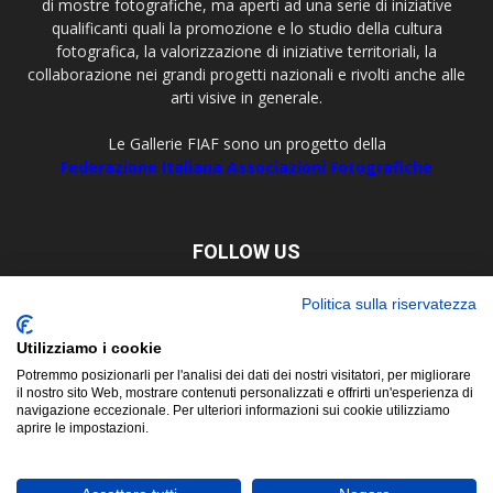
di mostre fotografiche, ma aperti ad una serie di iniziative
qualificanti quali la promozione e lo studio della cultura
fotografica, la valorizzazione di iniziative territoriali, la
collaborazione nei grandi progetti nazionali e rivolti anche alle
arti visive in generale.
Le Gallerie FIAF sono un progetto della
Federazione Italiana Associazioni Fotografiche
FOLLOW US
Politica sulla riservatezza
Utilizziamo i cookie
Potremmo posizionarli per l'analisi dei dati dei nostri visitatori, per migliorare
il nostro sito Web, mostrare contenuti personalizzati e offrirti un'esperienza di
navigazione eccezionale. Per ulteriori informazioni sui cookie utilizziamo
aprire le impostazioni.
About
Contact
© Copyright 2019 ©
FIAF - Federazione Italiana Associazioni