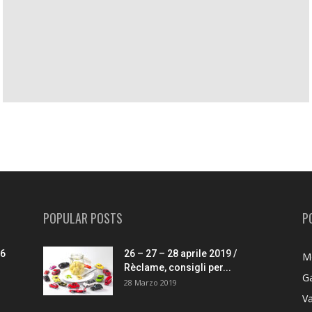
POPULAR POSTS
P
26
26 – 27 – 28 aprile 2019 /
M
Rèclame, consigli per...
G
28 Marzo 2019
V