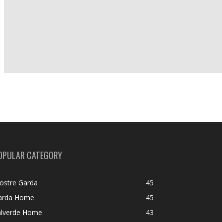
OPULAR CATEGORY
ostre Garda
45
arda Home
45
alverde Home
43