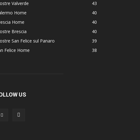
ostre Valverde
43
alermo Home
40
rescia Home
40
ostre Brescia
40
stre San Felice sul Panaro
39
an Felice Home
38
OLLOW US