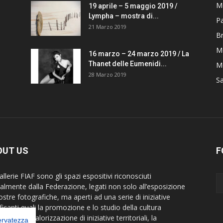
M
19 aprile – 5 maggio 2019 /
Lympha – mostra di...
P
21 Marzo 2019
B
M
16 marzo – 24 marzo 2019 / La
Thanet delle Eumenidi...
Mo
28 Marzo 2019
S
OUT US
F
llerie FIAF sono gli spazi espositivi riconosciuti
cialmente dalla Federazione, legati non solo all’esposizione
ostre fotografiche, ma aperti ad una serie di iniziative
ficanti quali la promozione e lo studio della cultura
rafica, la valorizzazione di iniziative territoriali, la
servatezza