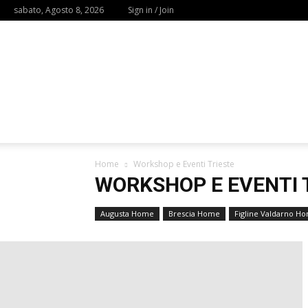
sabato, Agosto 8, 2026
Sign in / Join
Home
Workshop e Eventi Trieste
WORKSHOP E EVENTI 
Augusta Home
Brescia Home
Figline Valdarno H