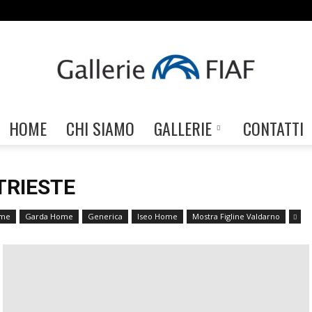
HOME
CHI SIAMO
GALLERIE
CONTATTI
Gallerie
TRIESTE
ome
Garda Home
Generica
Iseo Home
Mostra Figline Valdarno
FIAF