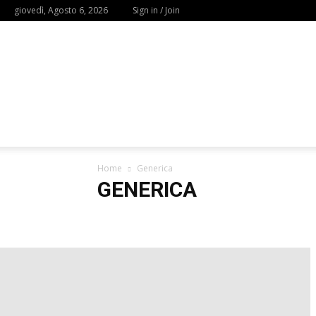
giovedì, Agosto 6, 2026
Sign in / Join
Home
Generica
GENERICA
Augusta Home
Brescia Home
Figline Valdarno H
Mostra Iseo
Mostre Augusta
Mostre Brescia
Mo
Mostre Perugia
Mostre Sacile
Mostre San Felice s
Mostre Valverde
Napoli Home
Palermo Home
Sesto San Giovanni Home
Taranto Home
Trieste
Workshop e Eventi Brescia
Workshop e Eventi Figline
Workshop e Eventi Napoli
Workshop e Eventi Palerm