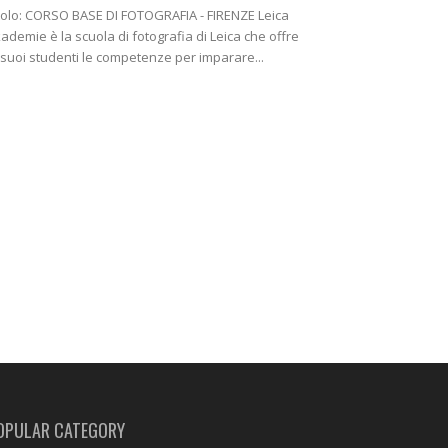
tolo: CORSO BASE DI FOTOGRAFIA - FIRENZE Leica
ademie è la scuola di fotografia di Leica che offre
 suoi studenti le competenze per imparare...
OPULAR CATEGORY