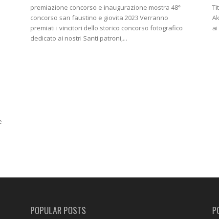
premiazione concorso e inaugurazione mostra 48°
Ti
concorso san faustino e giovita 2023 Verranno
Ak
premiati i vincitori dello storico concorso fotografico
ai
dedicato ai nostri Santi patroni,...
e
.
POPULAR POSTS
P