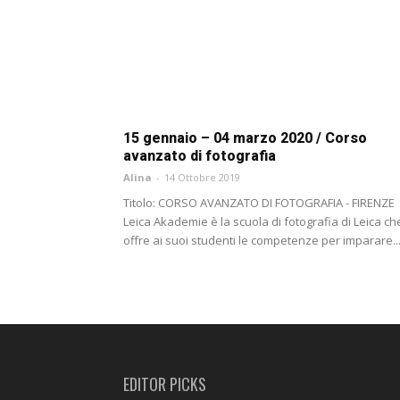
15 gennaio – 04 marzo 2020 / Corso
avanzato di fotografia
Alina
-
14 Ottobre 2019
Titolo: CORSO AVANZATO DI FOTOGRAFIA - FIRENZE
Leica Akademie è la scuola di fotografia di Leica ch
offre ai suoi studenti le competenze per imparare..
EDITOR PICKS