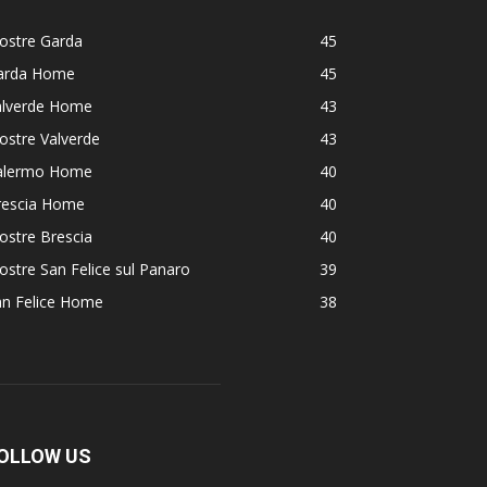
ostre Garda
45
arda Home
45
alverde Home
43
ostre Valverde
43
alermo Home
40
rescia Home
40
ostre Brescia
40
stre San Felice sul Panaro
39
an Felice Home
38
OLLOW US