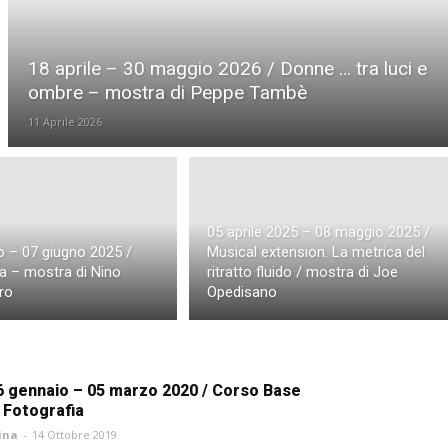
18 aprile – 30 maggio 2026 / Donne … tra luci e
ombre – mostra di Peppe Tambè
11 Aprile 2026
05 aprile 2025 – 08 maggio 2025 /
 – 07 giugno 2025 /
Musical extension. La metrica del
a – mostra di Nino
ritratto fluido / mostra di Joe
ro
Opedisano
6 gennaio – 05 marzo 2020 / Corso Base
i Fotografia
ina
-
14 Ottobre 2019