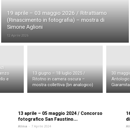
Eventi Sesto San Giovanni
Workshop e Eventi Taranto
de
19 aprile – 03 maggio 2026 / Ritrattiamo
(Rinascimento in fotografia) – mostra di
Simone Aglioni
12 Aprile 2026
azi
renzo
13 giugno – 18 luglio 2025 /
30 maggio
llo e
Ritotno in camera oscura –
Antologic
mostra collettiva (bn analogico)
Giaramita
13 aprile – 05 maggio 2024 / Concorso
1
fotografico San Faustino...
d
Alina
-
7 Aprile 2024
Al