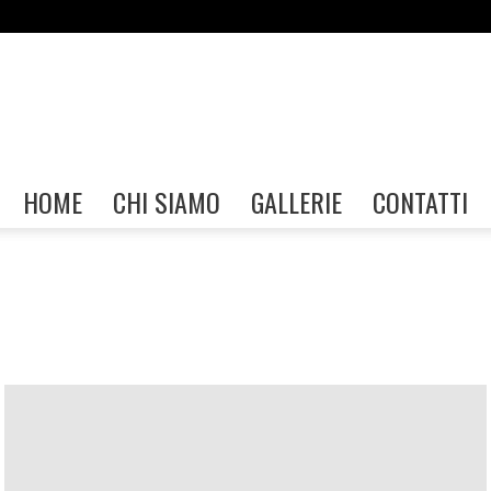
Gallerie
HOME
CHI SIAMO
GALLERIE
CONTATTI
FIAF
ome
Garda Home
Generica
Iseo Home
Mostra Figline Valdarno
stre Garda
Mostre Home
Mostre Napoli
Mostre Palermo
ul Panaro
Mostre Sesto San Giovanni
Mostre Taranto
Mostre Trieste
Perugia Home
Sacile Home
San Felice Home
 Home
Valverde Home
Workshop e Eventi Augusta
 Valdarno
Workshop e Eventi Garda
Workshop e Eventi Iseo
o
Workshop e Eventi Perugia
Workshop e Eventi Sacile