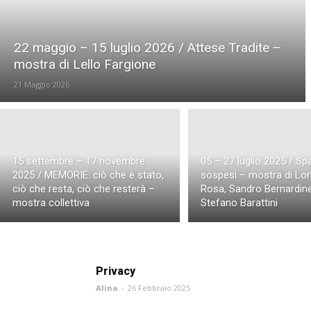
Workshop e Eventi San Felice sul Panaro
Workshop e 
Workshop e Eventi Trieste
Workshop e Eventi Valver
22 maggio – 15 luglio 2026 / Attese Tradite –
mostra di Lello Fargione
21 Maggio 2026
15 settembre – 17 novembre
05 – 27 luglio 2025 / Sp
2025 / MEMORIE: ciò che è stato,
sospesi – mostra di Lo
ciò che resta, ciò che resterà –
Rosa, Sandro Bernardine
mostra collettiva
Stefano Barattini
Privacy
Alina
-
26 Febbraio 2025