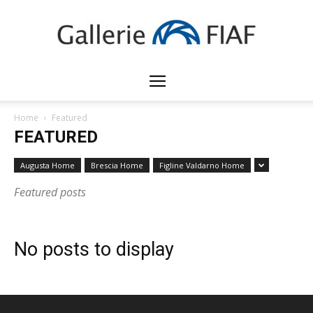
Gallerie
Home
Featured
FEATURED
FIAF
Augusta Home
Brescia Home
Figline Valdarno Home
Featured posts
No posts to display