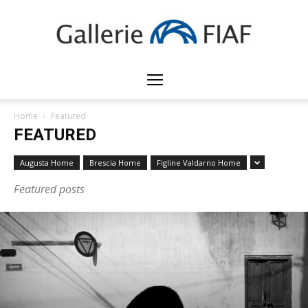
Gallerie
Home
Featured
FEATURED
FIAF
Augusta Home
Brescia Home
Figline Valdarno Home
Featured posts