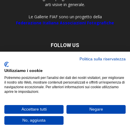
arti visive in generale.
Le Gallerie FIAF sono un progetto della
Federazione Italiana Associazioni Fotografiche
FOLLOW US
Politica sulla riservatezza
Utilizziamo i cookie
Potremmo posizionarli per l'analisi dei dati dei nostri visitatori, per migliorare
il nostro sito Web, mostrare contenuti personalizzati e offrirti un'esperienza di
navigazione eccezionale. Per ulteriori informazioni sui cookie utilizziamo
aprire le impostazioni.
About
Contact
© Copyright 2019 ©
FIAF - Federazione Italiana Associazioni
Accettare tutti
Negare
Fotografiche
Corso San Martino, 8 - 10122 Torino Tel. +39 011 5629479 P. Iva e C.F.
No, aggiusta
02657450017