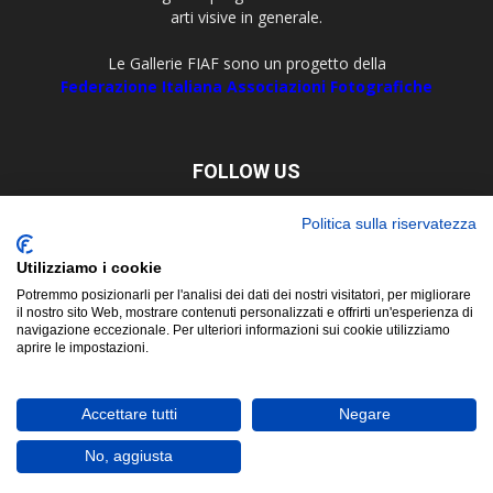
arti visive in generale.
Le Gallerie FIAF sono un progetto della
Federazione Italiana Associazioni Fotografiche
FOLLOW US
Politica sulla riservatezza
Utilizziamo i cookie
Potremmo posizionarli per l'analisi dei dati dei nostri visitatori, per migliorare
il nostro sito Web, mostrare contenuti personalizzati e offrirti un'esperienza di
navigazione eccezionale. Per ulteriori informazioni sui cookie utilizziamo
aprire le impostazioni.
About
Contact
© Copyright 2019 ©
FIAF - Federazione Italiana Associazioni
Accettare tutti
Negare
Fotografiche
Corso San Martino, 8 - 10122 Torino Tel. +39 011 5629479 P. Iva e C.F.
No, aggiusta
02657450017