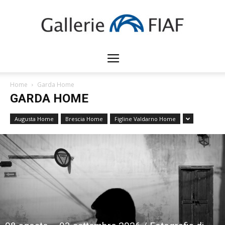
Gallerie
Home
Garda Home
GARDA HOME
FIAF
Augusta Home
Brescia Home
Figline Valdarno Home