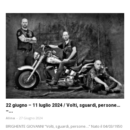
22 giugno – 11 luglio 2024 / Volti, sguardi, persone…
–...
Alina
-
27 Giugno 2024
BRIGHENTE GIOVANNI “Volti, sguardi, persone…” Nato il 04/03/1950