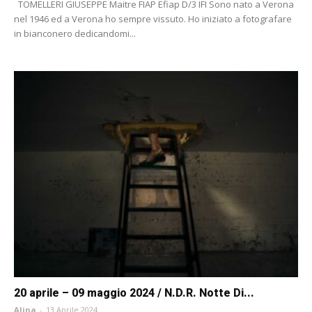
TOMELLERI GIUSEPPE Maitre FIAP Efiap D/3 IFI Sono nato a Verona
nel 1946 ed a Verona ho sempre vissuto. Ho iniziato a fotografare
in bianconero dedicandomi...
20 aprile – 09 maggio 2024 / N.D.R. Notte Di...
Alina
-
13 Aprile 2024