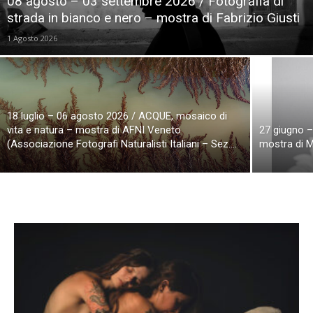
08 agosto – 03 settembre 2026 / Fotografia di
strada in bianco e nero – mostra di Fabrizio Giusti
1 Agosto 2026
18 luglio – 06 agosto 2026 / ACQUE, mosaico di
vita e natura – mostra di AFNI Veneto
27 giugno – 
(Associazione Fotografi Naturalisti Italiani – Sez....
mostra di M