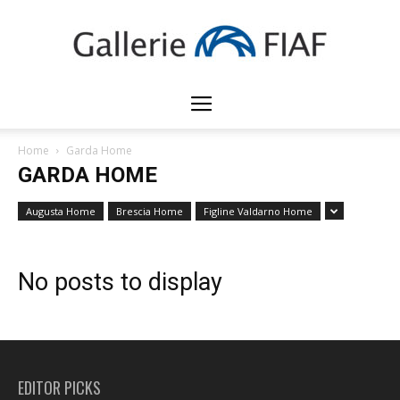
Gallerie
Home
Garda Home
GARDA HOME
FIAF
Augusta Home
Brescia Home
Figline Valdarno Home
No posts to display
EDITOR PICKS