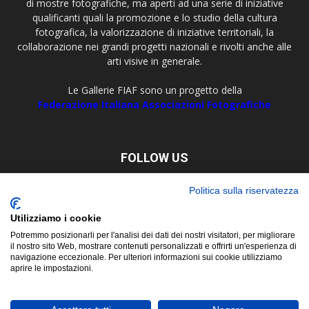
di mostre fotografiche, ma aperti ad una serie di iniziative
qualificanti quali la promozione e lo studio della cultura
fotografica, la valorizzazione di iniziative territoriali, la
collaborazione nei grandi progetti nazionali e rivolti anche alle
arti visive in generale.
Le Gallerie FIAF sono un progetto della
Federazione Italiana Associazioni Fotografiche
FOLLOW US
Politica sulla riservatezza
Utilizziamo i cookie
Potremmo posizionarli per l'analisi dei dati dei nostri visitatori, per migliorare
il nostro sito Web, mostrare contenuti personalizzati e offrirti un'esperienza di
navigazione eccezionale. Per ulteriori informazioni sui cookie utilizziamo
aprire le impostazioni.
About
Contact
© Copyright 2019 ©
FIAF - Federazione Italiana Associazioni