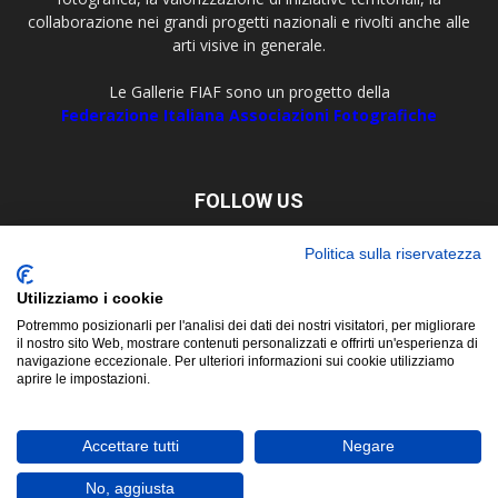
collaborazione nei grandi progetti nazionali e rivolti anche alle
arti visive in generale.
Le Gallerie FIAF sono un progetto della
Federazione Italiana Associazioni Fotografiche
FOLLOW US
Politica sulla riservatezza
Utilizziamo i cookie
Potremmo posizionarli per l'analisi dei dati dei nostri visitatori, per migliorare
il nostro sito Web, mostrare contenuti personalizzati e offrirti un'esperienza di
navigazione eccezionale. Per ulteriori informazioni sui cookie utilizziamo
aprire le impostazioni.
About
Contact
© Copyright 2019 ©
FIAF - Federazione Italiana Associazioni
Accettare tutti
Negare
Fotografiche
Corso San Martino, 8 - 10122 Torino Tel. +39 011 5629479 P. Iva e C.F.
No, aggiusta