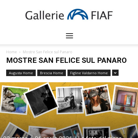
Gallerie
Home
Mostre San Felice sul Panaro
MOSTRE SAN FELICE SUL PANARO
FIAF
Augusta Home
Brescia Home
Figline Valdarno Home