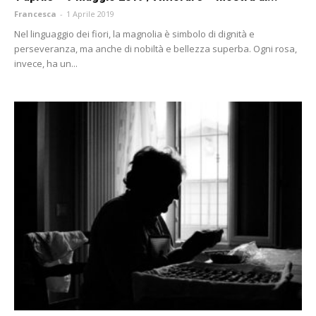
Francesca
-
1 Aprile 2019
Nel linguaggio dei fiori, la magnolia è simbolo di dignità e
perseveranza, ma anche di nobiltà e bellezza superba. Ogni rosa,
invece, ha un...