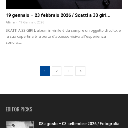
19 gennaio – 23 febbraio 2026 / Scatti a 33 giri...
Alina
-
19 Gennaio 2026
SCATTI A 33 GIRI L'album in vinile è da sempre un oggetto di culto, e
la sua copertina è la porta d'accesso visiva all'esperienza
sonora....
1
2
3
EDITOR PICKS
08 agosto – 03 settembre 2026 / Fotografia