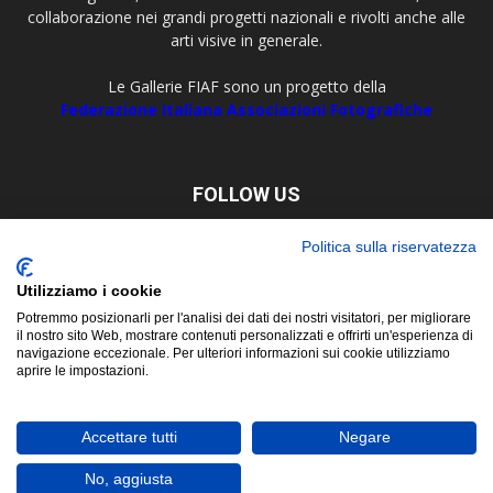
collaborazione nei grandi progetti nazionali e rivolti anche alle
arti visive in generale.
Le Gallerie FIAF sono un progetto della
Federazione Italiana Associazioni Fotografiche
FOLLOW US
Politica sulla riservatezza
Utilizziamo i cookie
Potremmo posizionarli per l'analisi dei dati dei nostri visitatori, per migliorare
il nostro sito Web, mostrare contenuti personalizzati e offrirti un'esperienza di
navigazione eccezionale. Per ulteriori informazioni sui cookie utilizziamo
aprire le impostazioni.
About
Contact
© Copyright 2019 ©
FIAF - Federazione Italiana Associazioni
Accettare tutti
Negare
Fotografiche
Corso San Martino, 8 - 10122 Torino Tel. +39 011 5629479 P. Iva e C.F.
No, aggiusta