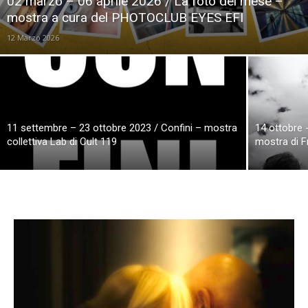
02 marzo – 06 aprile 2026 / La foto del mese –
mostra a cura del PHOTOCLUB EYES EFI
12 Marzo 2026
11 settembre – 23 ottobre 2023 / Confini – mostra
14 ottobre 
collettiva Lab di Cult 119
mostra di 