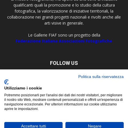
qualificanti quali la promozione e lo studio della cultura
fotografica, la valorizzazione di iniziative territoriali, la
collaborazione nei grandi progetti nazionali e rivolti anche alle
arti visive in generale.
Le Gallerie FIAF sono un progetto della
Federazione Italiana Associazioni Fotografiche
FOLLOW US
Politica sulla riservatezza
Utilizziamo i cookie
Potremmo posizionarli per l'analisi dei dati dei nostri visitatori, per migliorare
il nostro sito Web, mostrare contenuti personalizzati e offrirti un'esperienza di
navigazione eccezionale. Per ulteriori informazioni sui cookie utilizziamo
aprire le impostazioni.
About
Contact
© Copyright 2019 ©
FIAF - Federazione Italiana Associazioni
Accettare tutti
Negare