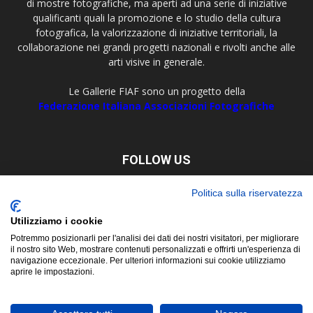
di mostre fotografiche, ma aperti ad una serie di iniziative
qualificanti quali la promozione e lo studio della cultura
fotografica, la valorizzazione di iniziative territoriali, la
collaborazione nei grandi progetti nazionali e rivolti anche alle
arti visive in generale.
Le Gallerie FIAF sono un progetto della
Federazione Italiana Associazioni Fotografiche
FOLLOW US
Politica sulla riservatezza
Utilizziamo i cookie
Potremmo posizionarli per l'analisi dei dati dei nostri visitatori, per migliorare
il nostro sito Web, mostrare contenuti personalizzati e offrirti un'esperienza di
navigazione eccezionale. Per ulteriori informazioni sui cookie utilizziamo
aprire le impostazioni.
About
Contact
© Copyright 2019 ©
FIAF - Federazione Italiana Associazioni