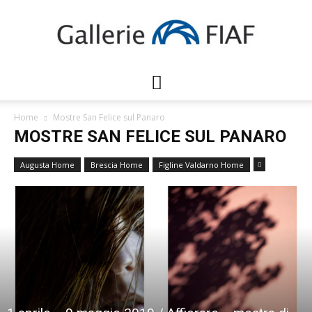
Gallerie
Home
Mostre San Felice sul Panaro
MOSTRE SAN FELICE SUL PANARO
FIAF
Augusta Home
Brescia Home
Figline Valdarno Home