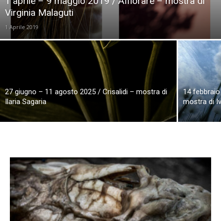
1 aprile – 9 maggio 2019 / Affiorare – mostra di
Virginia Malaguti
1 Aprile 2019
27 giugno – 11 agosto 2025 / Crisalidi – mostra di
14 febbraio
Ilaria Sagaria
mostra di I