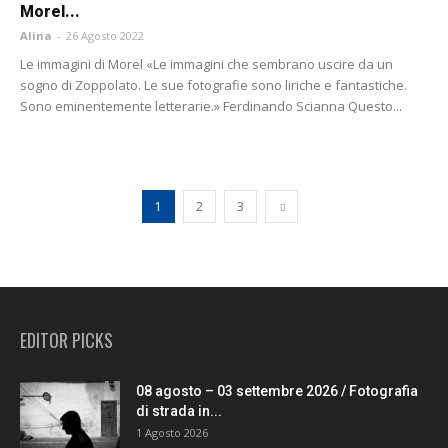
Morel...
Alina
-
26 Agosto 2022
Le immagini di Morel «Le immagini che sembrano uscire da un
sogno di Zoppolato. Le sue fotografie sono liriche e fantastiche.
Sono eminentemente letterarie.» Ferdinando Scianna Questo...
1
2
3
EDITOR PICKS
08 agosto – 03 settembre 2026 / Fotografia
di strada in...
1 Agosto 2026