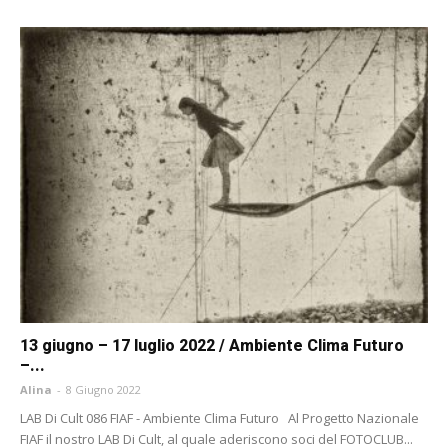
13 giugno – 17 luglio 2022 / Ambiente Clima Futuro
–...
Alina
-
8 Giugno 2022
LAB Di Cult 086 FIAF - Ambiente Clima Futuro Al Progetto Nazionale
FIAF il nostro LAB Di Cult, al quale aderiscono soci del FOTOCLUB...