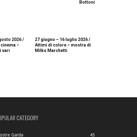
Bottoni
gosto 2026 /
27 giugno – 16 luglio 2026 /
i cinema –
Attimi di colore – mostra di
 vari
Milko Marchetti
OPULAR CATEGORY
ostre Garda
45