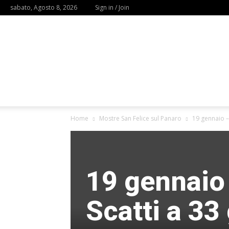
sabato, Agosto 8, 2026
Sign in / Join
Home
Mostre San Felice sul Panaro
19 gennaio – 
19 gennaio 
Scatti a 33 