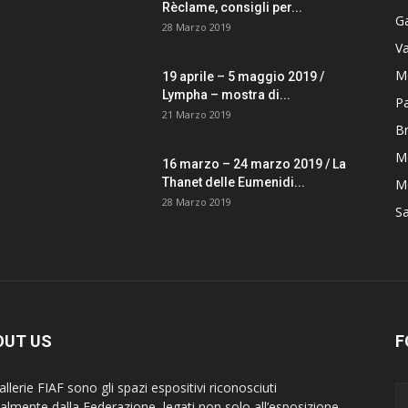
Rèclame, consigli per...
G
28 Marzo 2019
V
M
19 aprile – 5 maggio 2019 /
Lympha – mostra di...
P
21 Marzo 2019
B
M
16 marzo – 24 marzo 2019 / La
Thanet delle Eumenidi...
Mo
28 Marzo 2019
S
OUT US
F
llerie FIAF sono gli spazi espositivi riconosciuti
cialmente dalla Federazione, legati non solo all’esposizione