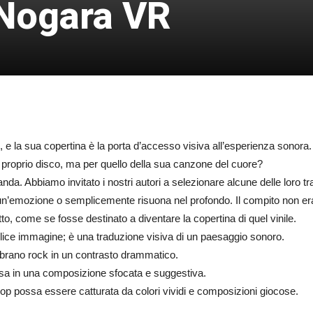
 Nogara VR
to, e la sua copertina è la porta d’accesso visiva all’esperienza sono
il proprio disco, ma per quello della sua canzone del cuore?
. Abbiamo invitato i nostri autori a selezionare alcune delle loro trac
’emozione o semplicemente risuona nel profondo. Il compito non era 
tto, come se fosse destinato a diventare la copertina di quel vinile.
lice immagine; è una traduzione visiva di un paesaggio sonoro.
n brano rock in un contrasto drammatico.
essa in una composizione sfocata e suggestiva.
op possa essere catturata da colori vividi e composizioni giocose.