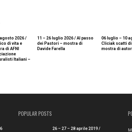
R
 agosto 2026 /
11 – 26 luglio 2026 / Al passo
06 luglio – 10 a
o di vita e
dei Pastori – mostra di
Cliciak scatti d
ra di AFNI
Davide Farella
mostra di autori
ciazione
alisti Italiani –
POPULAR POSTS
P
26
26 – 27 – 28 aprile 2019 /
M