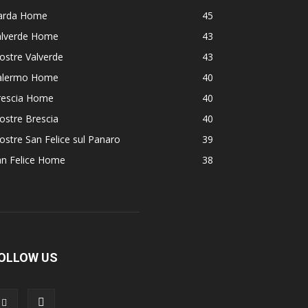
arda Home
45
alverde Home
43
ostre Valverde
43
alermo Home
40
rescia Home
40
ostre Brescia
40
stre San Felice sul Panaro
39
an Felice Home
38
OLLOW US