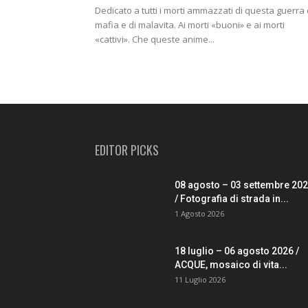
Dedicato a tutti i morti ammazzati di questa guerra 
mafia e di malavita. Ai morti «buoni» e ai morti
«cattivi». Che queste anime...
EDITOR PICKS
08 agosto – 03 settembre 20
/ Fotografia di strada in...
1 Agosto 2026
18 luglio – 06 agosto 2026 /
ACQUE, mosaico di vita...
11 Luglio 2026