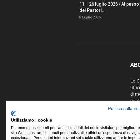
11 – 26 luglio 2026 / Al passo
dei Pastori...
8 Luglio 2026
AB
Le Ga
uffi
di m
quali
fotog
Politica sulla ri
colla
arti 
Utilizziamo i cookie
Potremmo posizionarli per l'analisi dei dati dei nostri visitatori, per migliorare
Le G
sito Web, mostrare contenuti personalizzati e offrirti un'esperienza di naviga
eccezionale. Per ulteriori informazioni sui cookie utilizziamo aprire le impost
Fede