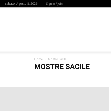
sabato, Agosto 8, 2026
Sign in / Join
Home
Mostre Sacile
MOSTRE SACILE
Augusta Home
Brescia Home
Figline Valdarno H
Mostra Iseo
Mostre Augusta
Mostre Brescia
Mo
Mostre Perugia
Mostre Sacile
Mostre San Felice s
Mostre Valverde
Napoli Home
Palermo Home
Sesto San Giovanni Home
Taranto Home
Trieste
Workshop e Eventi Brescia
Workshop e Eventi Figline
Workshop e Eventi Napoli
Workshop e Eventi Palerm