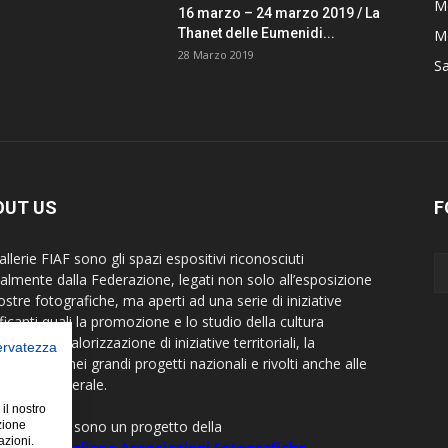
M
16 marzo – 24 marzo 2019 / La
Thanet delle Eumenidi...
Mo
28 Marzo 2019
S
OUT US
F
llerie FIAF sono gli spazi espositivi riconosciuti
cialmente dalla Federazione, legati non solo all’esposizione
ostre fotografiche, ma aperti ad una serie di iniziative
ficanti quali la promozione e lo studio della cultura
rafica, la valorizzazione di iniziative territoriali, la
servatezza
borazione nei grandi progetti nazionali e rivolti anche alle
visive in generale.
 il nostro
allerie FIAF sono un progetto della
zione
azioni.
razione Italiana Associazioni Fotografiche