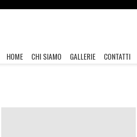
Gallerie
HOME
CHI SIAMO
GALLERIE
CONTATTI
FIAF
ome
Garda Home
Generica
Iseo Home
Mostra Figline Valdarno
stre Garda
Mostre Home
Mostre Napoli
Mostre Palermo
ul Panaro
Mostre Sesto San Giovanni
Mostre Taranto
Mostre Trieste
Perugia Home
Sacile Home
San Felice Home
 Home
Valverde Home
Workshop e Eventi Augusta
 Valdarno
Workshop e Eventi Garda
Workshop e Eventi Iseo
o
Workshop e Eventi Perugia
Workshop e Eventi Sacile