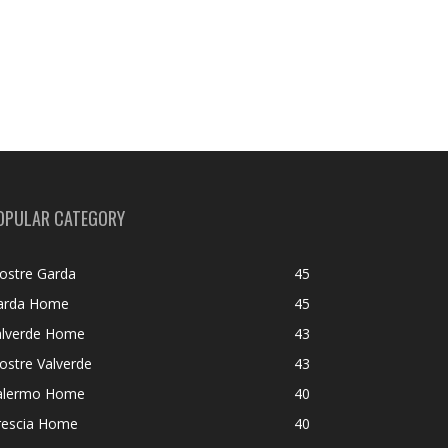
OPULAR CATEGORY
ostre Garda
45
arda Home
45
alverde Home
43
ostre Valverde
43
alermo Home
40
rescia Home
40