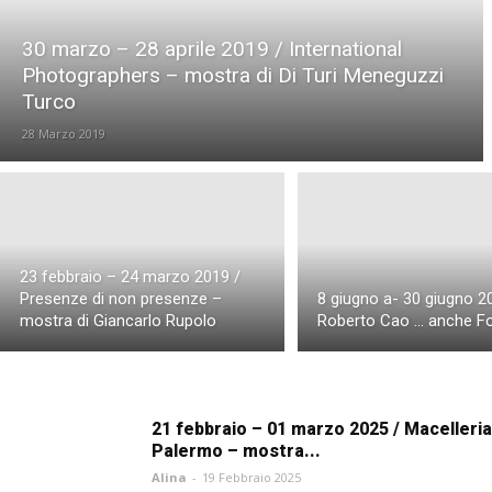
Workshop e Eventi San Felice sul Panaro
Workshop e 
Workshop e Eventi Trieste
Workshop e Eventi Valver
30 marzo – 28 aprile 2019 / International
Photographers – mostra di Di Turi Meneguzzi
Turco
28 Marzo 2019
23 febbraio – 24 marzo 2019 /
Presenze di non presenze –
8 giugno a- 30 giugno 2
mostra di Giancarlo Rupolo
Roberto Cao … anche F
21 febbraio – 01 marzo 2025 / Macelleria
Palermo – mostra...
Alina
-
19 Febbraio 2025