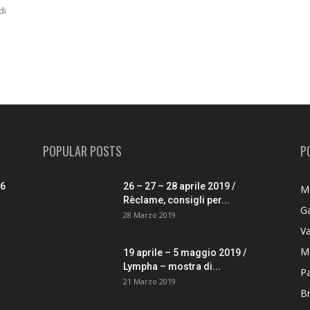
di
POPULAR POSTS
P
26
26 – 27 – 28 aprile 2019 /
M
Rèclame, consigli per...
G
28 Marzo 2019
V
M
19 aprile – 5 maggio 2019 /
Lympha – mostra di...
P
21 Marzo 2019
B