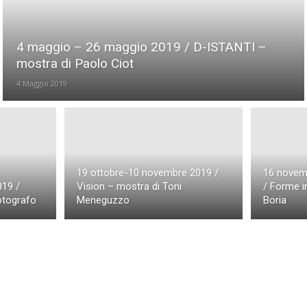
Eventi Sesto San Giovanni
Workshop e Eventi Taranto
de
4 maggio – 26 maggio 2019 / D-ISTANTI –
mostra di Paolo Ciot
4 Maggio 2019
19 ottobre-10 novembre 2019 /
16 novem
019 /
Vision – mostra di Toni
/ Forme i
otografo
Meneguzzo
Boria