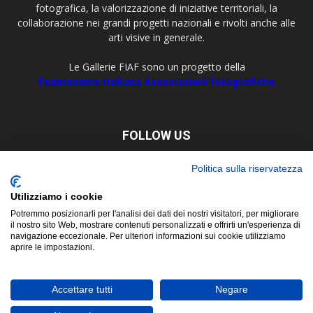
fotografica, la valorizzazione di iniziative territoriali, la
collaborazione nei grandi progetti nazionali e rivolti anche alle
arti visive in generale.
Le Gallerie FIAF sono un progetto della
Federazione Italiana Associazioni Fotografiche
FOLLOW US
Politica sulla riservatezza
Utilizziamo i cookie
Potremmo posizionarli per l'analisi dei dati dei nostri visitatori, per migliorare
il nostro sito Web, mostrare contenuti personalizzati e offrirti un'esperienza di
navigazione eccezionale. Per ulteriori informazioni sui cookie utilizziamo
aprire le impostazioni.
About
Contact
© Copyright 2019 ©
FIAF - Federazione Italiana Associazioni
Accettare tutti
Negare
Fotografiche