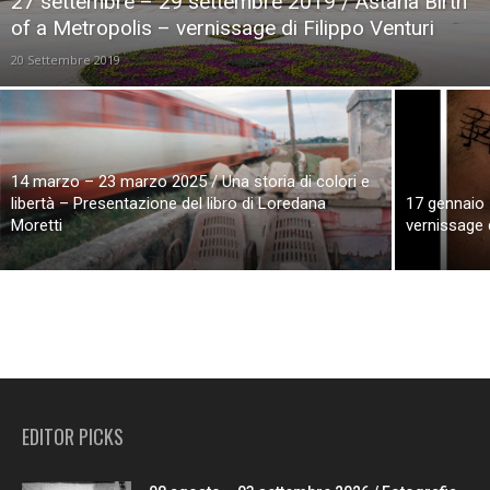
27 settembre – 29 settembre 2019 / Astana Birth
of a Metropolis – vernissage di Filippo Venturi
20 Settembre 2019
14 marzo – 23 marzo 2025 / Una storia di colori e
libertà – Presentazione del libro di Loredana
17 gennaio 
Moretti
vernissage 
EDITOR PICKS