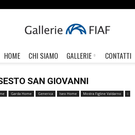
HOME
CHI SIAMO
GALLERIE
CONTATTI
Gallerie
SESTO SAN GIOVANNI
ome
Garda Home
Generica
Iseo Home
Mostra Figline Valdarno
FIAF