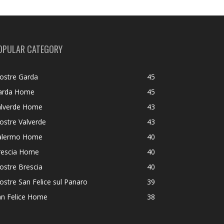
OPULAR CATEGORY
ostre Garda
45
arda Home
45
alverde Home
43
ostre Valverde
43
alermo Home
40
rescia Home
40
ostre Brescia
40
stre San Felice sul Panaro
39
an Felice Home
38