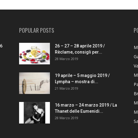
POPULAR POSTS
P
26
26 – 27 – 28 aprile 2019 /
M
Rèclame, consigli per...
G
28 Marzo 2019
V
M
19 aprile – 5 maggio 2019 /
Lympha – mostra di...
P
21 Marzo 2019
B
M
16 marzo – 24 marzo 2019 / La
Thanet delle Eumenidi...
Mo
28 Marzo 2019
S