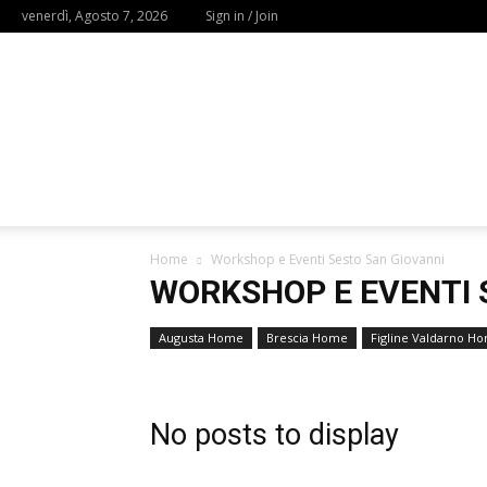
venerdì, Agosto 7, 2026
Sign in / Join
Home
Workshop e Eventi Sesto San Giovanni
WORKSHOP E EVENTI 
Augusta Home
Brescia Home
Figline Valdarno H
No posts to display