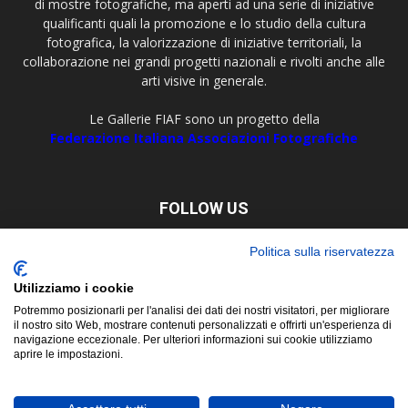
di mostre fotografiche, ma aperti ad una serie di iniziative
qualificanti quali la promozione e lo studio della cultura
fotografica, la valorizzazione di iniziative territoriali, la
collaborazione nei grandi progetti nazionali e rivolti anche alle
arti visive in generale.
Le Gallerie FIAF sono un progetto della
Federazione Italiana Associazioni Fotografiche
FOLLOW US
Politica sulla riservatezza
Utilizziamo i cookie
Potremmo posizionarli per l'analisi dei dati dei nostri visitatori, per migliorare
il nostro sito Web, mostrare contenuti personalizzati e offrirti un'esperienza di
navigazione eccezionale. Per ulteriori informazioni sui cookie utilizziamo
aprire le impostazioni.
About
Contact
© Copyright 2019 ©
FIAF - Federazione Italiana Associazioni