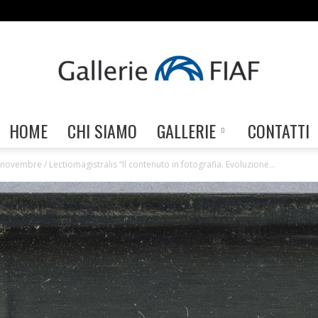
HOME
CHI SIAMO
GALLERIE
CONTATTI
Gallerie
novembre / Lectiomagistralis “Il contenuto in fotografia. Evoluzione...
FIAF