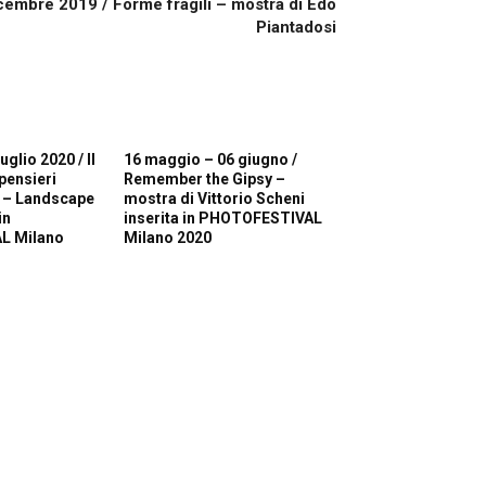
embre 2019 / Forme fragili – mostra di Edo
Piantadosi
uglio 2020 / Il
16 maggio – 06 giugno /
pensieri
Remember the Gipsy –
 – Landscape
mostra di Vittorio Scheni
in
inserita in PHOTOFESTIVAL
L Milano
Milano 2020