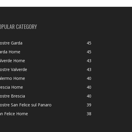
OPULAR CATEGORY
ostre Garda
45
arda Home
45
alverde Home
43
ostre Valverde
43
alermo Home
40
rescia Home
40
ostre Brescia
40
stre San Felice sul Panaro
39
an Felice Home
38