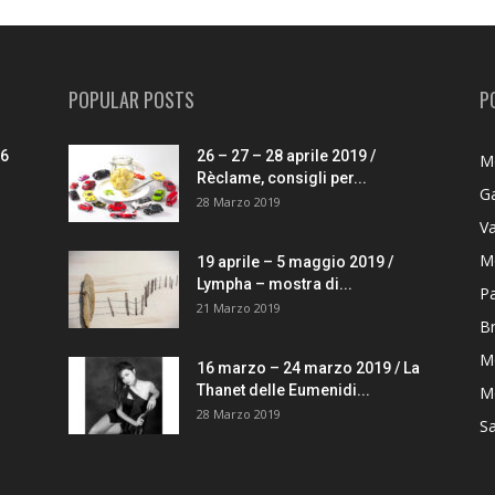
POPULAR POSTS
P
26
26 – 27 – 28 aprile 2019 /
M
Rèclame, consigli per...
G
28 Marzo 2019
V
M
19 aprile – 5 maggio 2019 /
Lympha – mostra di...
P
21 Marzo 2019
B
M
16 marzo – 24 marzo 2019 / La
Thanet delle Eumenidi...
Mo
28 Marzo 2019
S