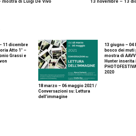
 mostra di Luigi De Vivo
13 novembre – 13 dic
R
– 11 dicembre
13 giugno – 04 l
oria Atto 1° –
bosco dei muti 
onio Grassi e
mostra di AAVV
avon
Hunter inserita 
PHOTOFESTIVA
2020
18 marzo – 06 maggio 2021 /
Conversazioni su: Lettura
dell’immagine