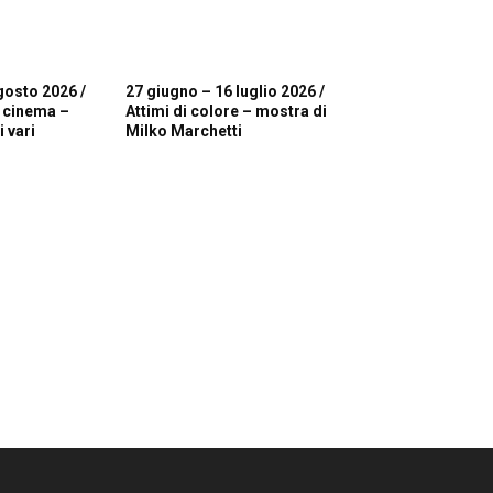
gosto 2026 /
27 giugno – 16 luglio 2026 /
i cinema –
Attimi di colore – mostra di
 vari
Milko Marchetti