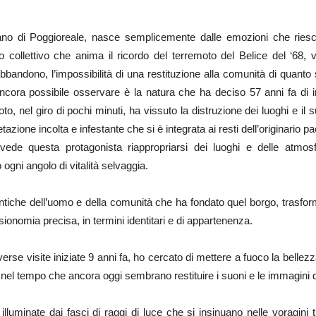
iliano di Poggioreale, nasce semplicemente dalle emozioni che riesco
o collettivo che anima il ricordo del terremoto del Belice del ‘68,
ndono, l’impossibilità di una restituzione alla comunità di quanto 
ncora possibile osservare è la natura che ha deciso 57 anni fa di i
oto, nel giro di pochi minuti, ha vissuto la distruzione dei luoghi e 
etazione incolta e infestante che si è integrata ai resti dell’originario
 vede questa protagonista riappropriarsi dei luoghi e delle atm
ogni angolo di vitalità selvaggia.
e antiche dell’uomo e della comunità che ha fondato quel borgo, tra
sionomia precisa, in termini identitari e di appartenenza.
erse visite iniziate 9 anni fa, ho cercato di mettere a fuoco la bellezza
el tempo che ancora oggi sembrano restituire i suoni e le immagini d
e illuminate dai fasci di raggi di luce che si insinuano nelle voragini