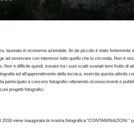
o, laureato in economia aziendale, fin da piccolo è stato fortemente attr
e ad osservare con interesse tutto quello che lo circonda. Non è osses
. Non è difficile quindi, trovare tra i suoi scatti svariati temi frutto d
otografia ed all’apprendimento della tecnica, esercita questa attivit
a partecipato a concorsi fotografici ottenendo riconoscimenti e pubbli
uni progetti fotografici.
el 2018 viene inaugurata la mostra fotografica “CONTAMINAZIONI ” pr