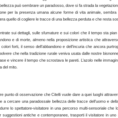
 la bellezza può sembrare un paradosso, dove si fa strada la vegetazio
ne per la presenza umana alcune forme di vita animale, sembra dif
zati era quello di cogliere le tracce di una bellezza perduta e che resta 
trate sui dettagli, sulle sfumature e sui colori che il tempo sta pia
ndono e di morte, almeno nella proposizione artistica che attraverso 
olori forti, il senso dell’abbandono e dell’incuria che ancora purtrop
 polvere che nella tradizione rurale veniva usata dalle nostre bisnonne
 case e vincere il tempo che scrostava le pareti. L’azolo nelle immagi
a del mito.
are punto di osservazione che Citelli vuole dare a quei luoghi attraver
 a cercare una paradossale bellezza delle tracce dell’uomo e della
ndurre lo spettatore-visitatore in una percorso multi-sensoriale che 
er suggestioni antiche e contemporanee, trasporti il visitatore in un