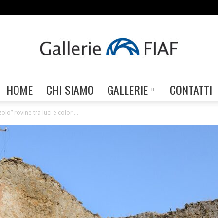
HOME
CHI SIAMO
GALLERIE
CONTATTI
Gallerie
lo” rovine tra luci e colori...
FIAF