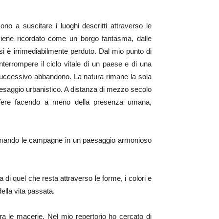
no a suscitare i luoghi descritti attraverso le
 viene ricordato come un borgo fantasma, dalle
si è irrimediabilmente perduto. Dal mio punto di
nterrompere il ciclo vitale di un paese e di una
il successivo abbandono. La natura rimane la sola
 paesaggio urbanistico. A distanza di mezzo secolo
osfere facendo a meno della presenza umana,
sformando le campagne in un paesaggio armonioso
 di quel che resta attraverso le forme, i colori e
ella vita passata.
 tra le macerie. Nel mio repertorio ho cercato di