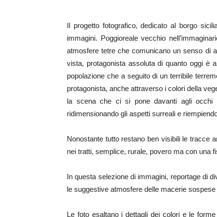
Il progetto fotografico, dedicato al borgo sic
immagini. Poggioreale vecchio nell’immaginari
atmosfere tetre che comunicano un senso di abba
vista, protagonista assoluta di quanto oggi è a
popolazione che a seguito di un terribile terrem
protagonista, anche attraverso i colori della veg
la scena che ci si pone davanti agli occhi
ridimensionando gli aspetti surreali e riempiendo 
Nonostante tutto restano ben visibili le tracc
nei tratti, semplice, rurale, povero ma con una fi
In questa selezione di immagini, reportage di div
le suggestive atmosfere delle macerie sospese n
Le foto esaltano i dettagli dei colori e le form