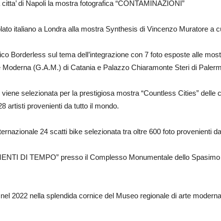
a citta’ di Napoli la mostra fotografica “CONTAMINAZIONI”
ato italiano a Londra alla mostra Synthesis di Vincenzo Muratore a cu
ico Borderless sul tema dell’integrazione con 7 foto esposte alle mostr
e Moderna (G.A.M.) di Catania e Palazzo Chiaramonte Steri di Paler
” viene selezionata per la prestigiosa mostra “Countless Cities” delle c
 artisti provenienti da tutto il mondo.
ernazionale 24 scatti bike selezionata tra oltre 600 foto provenienti da
ENTI DI TEMPO” presso il Complesso Monumentale dello Spasimo di
 nel 2022 nella splendida cornice del Museo regionale di arte moder