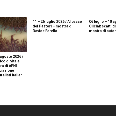
R
11 – 26 luglio 2026 / Al passo
06 luglio – 10 a
dei Pastori – mostra di
Cliciak scatti d
Davide Farella
mostra di autori
 agosto 2026 /
o di vita e
ra di AFNI
ciazione
alisti Italiani –