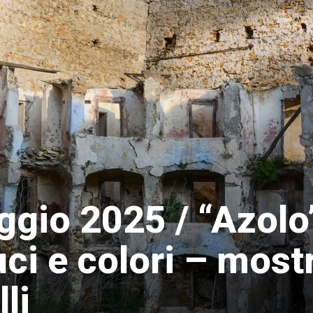
ggio 2025 / “Azolo
uci e colori – most
li