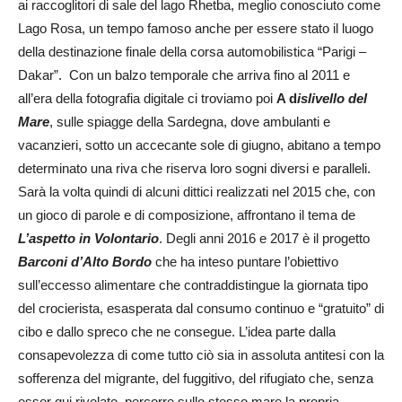
ai raccoglitori di sale del lago Rhetba, meglio conosciuto come
Lago Rosa, un tempo famoso anche per essere stato il luogo
della destinazione finale della corsa automobilistica “Parigi –
Dakar”. Con un balzo temporale che arriva fino al 2011 e
all’era della fotografia digitale ci troviamo poi
A d
islivello del
Mare
, sulle spiagge della Sardegna, dove ambulanti e
vacanzieri, sotto un accecante sole di giugno, abitano a tempo
determinato una riva che riserva loro sogni diversi e paralleli.
Sarà la volta quindi di alcuni dittici realizzati nel 2015 che, con
un gioco di parole e di composizione, affrontano il tema de
L’aspetto in Volontario
. Degli anni 2016 e 2017 è il progetto
Barconi d’Alto Bordo
che ha inteso puntare l’obiettivo
sull’eccesso alimentare che contraddistingue la giornata tipo
del crocierista, esasperata dal consumo continuo e “gratuito” di
cibo e dallo spreco che ne consegue. L’idea parte dalla
consapevolezza di come tutto ciò sia in assoluta antitesi con la
sofferenza del migrante, del fuggitivo, del rifugiato che, senza
esser qui rivelato, percorre sullo stesso mare la propria