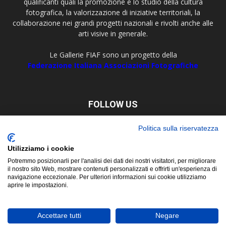
qualificanti quali la promozione e lo studio della cultura
fotografica, la valorizzazione di iniziative territoriali, la
collaborazione nei grandi progetti nazionali e rivolti anche alle
arti visive in generale.
Le Gallerie FIAF sono un progetto della
Federazione Italiana Associazioni Fotografiche
FOLLOW US
Politica sulla riservatezza
Utilizziamo i cookie
Potremmo posizionarli per l'analisi dei dati dei nostri visitatori, per migliorare
il nostro sito Web, mostrare contenuti personalizzati e offrirti un'esperienza di
navigazione eccezionale. Per ulteriori informazioni sui cookie utilizziamo
aprire le impostazioni.
About
Contact
© Copyright 2019 ©
FIAF - Federazione Italiana Associazioni
Accettare tutti
Negare
Fotografiche