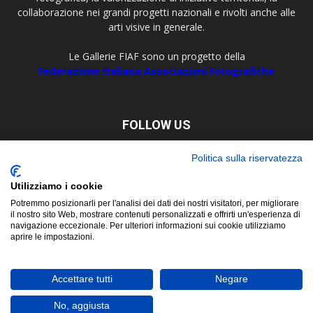
collaborazione nei grandi progetti nazionali e rivolti anche alle
arti visive in generale.
Le Gallerie FIAF sono un progetto della
Federazione Italiana Associazioni Fotografiche
FOLLOW US
Politica sulla riservatezza
Utilizziamo i cookie
Potremmo posizionarli per l'analisi dei dati dei nostri visitatori, per migliorare
il nostro sito Web, mostrare contenuti personalizzati e offrirti un'esperienza di
navigazione eccezionale. Per ulteriori informazioni sui cookie utilizziamo
aprire le impostazioni.
About
Contact
© Copyright 2019 ©
FIAF - Federazione Italiana Associazioni
Accettare tutti
Negare
Fotografiche
Corso San Martino, 8 - 10122 Torino Tel. +39 011 5629479 P. Iva e C.F.
No, aggiusta