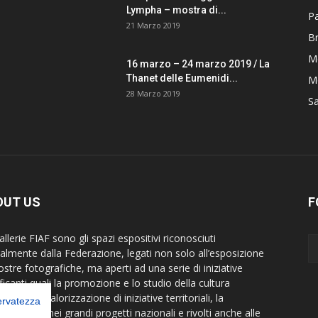
Lympha – mostra di...
P
21 Marzo 2019
B
M
16 marzo – 24 marzo 2019 / La
Thanet delle Eumenidi...
Mo
28 Marzo 2019
S
OUT US
F
llerie FIAF sono gli spazi espositivi riconosciuti
cialmente dalla Federazione, legati non solo all’esposizione
ostre fotografiche, ma aperti ad una serie di iniziative
ficanti quali la promozione e lo studio della cultura
rafica, la valorizzazione di iniziative territoriali, la
servatezza
borazione nei grandi progetti nazionali e rivolti anche alle