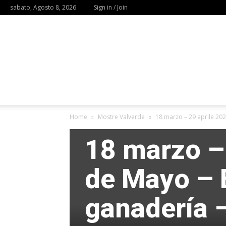
sabato, Agosto 8, 2026
Sign in / Join
Home
Mostre Valverde
18 marzo – 29 aprile 2022
18 marzo – 
de Mayo – E
ganadería 