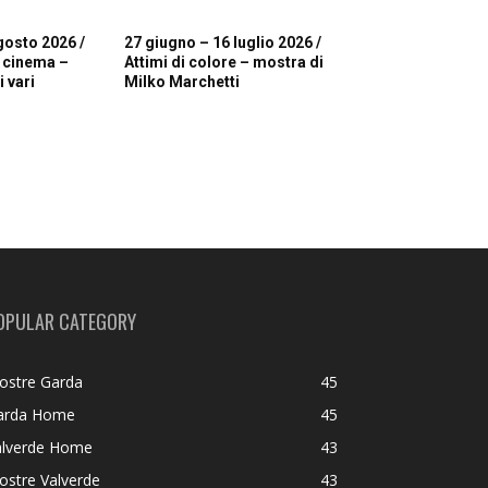
gosto 2026 /
27 giugno – 16 luglio 2026 /
i cinema –
Attimi di colore – mostra di
 vari
Milko Marchetti
OPULAR CATEGORY
ostre Garda
45
arda Home
45
alverde Home
43
ostre Valverde
43