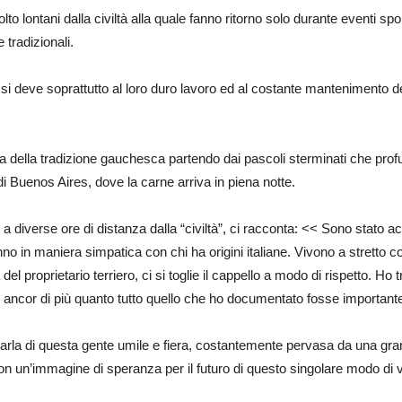
olto lontani dalla civiltà alla quale fanno ritorno solo durante eventi sp
 tradizionali.
o si deve soprattutto al loro duro lavoro ed al costante mantenimento de
 della tradizione gauchesca partendo dai pascoli sterminati che profu
 Buenos Aires, dove la carne arriva in piena notte.
 diverse ore di distanza dalla “civiltà”, ci racconta: << Sono stato 
o in maniera simpatica con chi ha origini italiane. Vivono a stretto co
 proprietario terriero, ci si toglie il cappello a modo di rispetto. Ho 
e ancor di più quanto tutto quello che ho documentato fosse important
arla di questa gente umile e fiera, costantemente pervasa da una gran
con un’immagine di speranza per il futuro di questo singolare modo di 