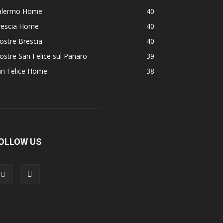
alermo Home
40
rescia Home
40
ostre Brescia
40
stre San Felice sul Panaro
39
an Felice Home
38
OLLOW US