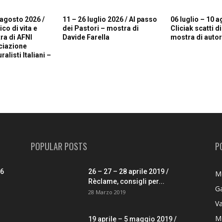
 agosto 2026 /
11 – 26 luglio 2026 / Al passo
06 luglio – 10 a
o di vita e
dei Pastori – mostra di
Cliciak scatti d
ra di AFNI
Davide Farella
mostra di autori
ciazione
alisti Italiani –
POPULAR POSTS
P
26
26 – 27 – 28 aprile 2019 /
M
Rèclame, consigli per...
G
28 Marzo 2019
V
M
19 aprile – 5 maggio 2019 /