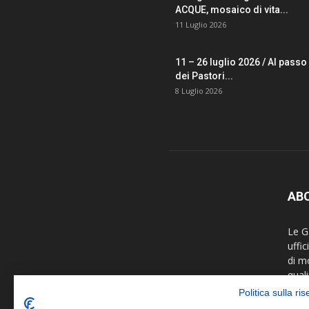
ACQUE, mosaico di vita...
11 Luglio 2026
11 – 26 luglio 2026 / Al passo
dei Pastori...
8 Luglio 2026
AB
Le Ga
uffi
di m
quali
fotog
Politica sulla ri
colla