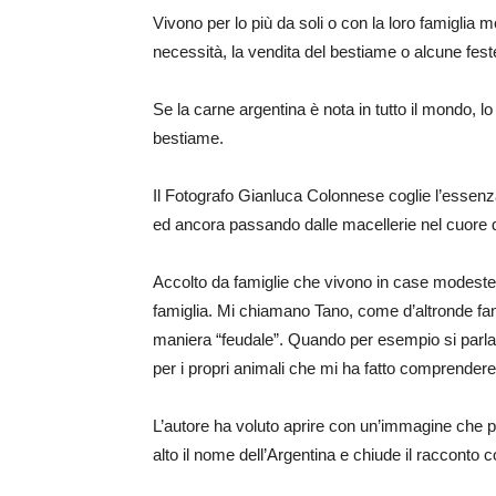
Vivono per lo più da soli o con la loro famiglia m
necessità, la vendita del bestiame o alcune feste
Se la carne argentina è nota in tutto il mondo, l
bestiame.
Il Fotografo Gianluca Colonnese coglie l’essenza
ed ancora passando dalle macellerie nel cuore di
Accolto da famiglie che vivono in case modeste a
famiglia. Mi chiamano Tano, come d’altronde fann
maniera “feudale”. Quando per esempio si parla del
per i propri animali che mi ha fatto comprender
L’autore ha voluto aprire con un’immagine che p
alto il nome dell’Argentina e chiude il racconto 