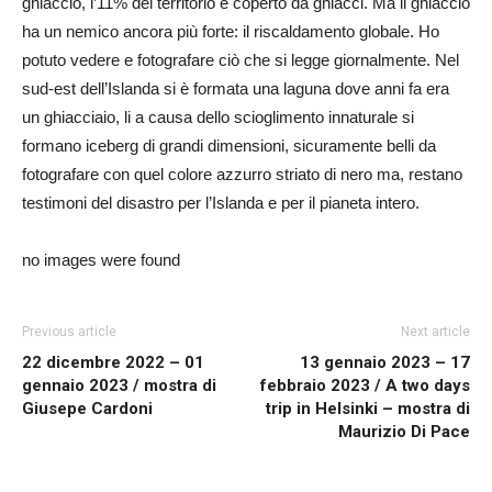
ghiaccio, l’11% del territorio è coperto da ghiacci. Ma il ghiaccio
ha un nemico ancora più forte: il riscaldamento globale. Ho
potuto vedere e fotografare ciò che si legge giornalmente. Nel
sud-est dell’Islanda si è formata una laguna dove anni fa era
un ghiacciaio, li a causa dello scioglimento innaturale si
formano iceberg di grandi dimensioni, sicuramente belli da
fotografare con quel colore azzurro striato di nero ma, restano
testimoni del disastro per l’Islanda e per il pianeta intero.
no images were found
Previous article
Next article
22 dicembre 2022 – 01
13 gennaio 2023 – 17
gennaio 2023 / mostra di
febbraio 2023 / A two days
Giusepe Cardoni
trip in Helsinki – mostra di
Maurizio Di Pace