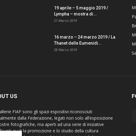
M
19 aprile – 5 maggio 2019 /
Lympha – mostra di...
P
21 Marzo 2019
B
M
16 marzo – 24 marzo 2019 / La
Thanet delle Eumenidi...
Mo
28 Marzo 2019
S
OUT US
F
llerie FIAF sono gli spazi espositivi riconosciuti
cialmente dalla Federazione, legati non solo all’esposizione
ostre fotografiche, ma aperti ad una serie di iniziative
ficanti quali la promozione e lo studio della cultura