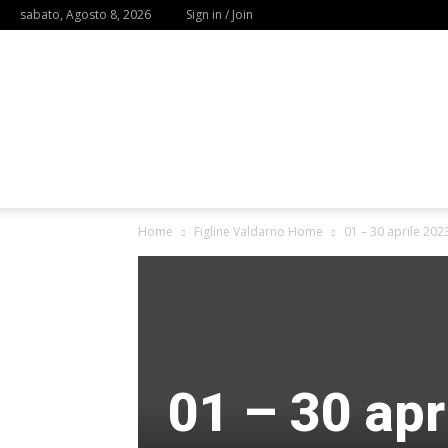
sabato, Agosto 8, 2026
Sign in / Join
Home
Figline Valdarno Home
01 – 30 aprile 202
01 – 30 apr