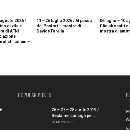
R
 agosto 2026 /
11 – 26 luglio 2026 / Al passo
06 luglio – 10 a
o di vita e
dei Pastori – mostra di
Cliciak scatti d
ra di AFNI
Davide Farella
mostra di autori
ciazione
alisti Italiani –
POPULAR POSTS
P
26
26 – 27 – 28 aprile 2019 /
M
Rèclame, consigli per...
G
28 Marzo 2019
V