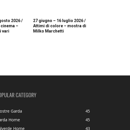
gosto 2026 /
27 giugno – 16 luglio 2026 /
i cinema –
Attimi di colore – mostra di
 vari
Milko Marchetti
OPULAR CATEGORY
ostre Garda
45
arda Home
45
alverde Home
43