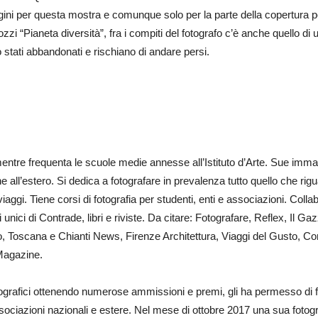
ni per questa mostra e comunque solo per la parte della copertura per
zzi “Pianeta diversità”, fra i compiti del fotografo c’è anche quello d
stati abbandonati e rischiano di andare persi.
a mentre frequenta le scuole medie annesse all’Istituto d’Arte. Sue im
che all’estero. Si dedica a fotografare in prevalenza tutto quello che rigu
iaggi. Tiene corsi di fotografia per studenti, enti e associazioni. Collab
nici di Contrade, libri e riviste. Da citare: Fotografare, Reflex, Il G
, Toscana e Chianti News, Firenze Architettura, Viaggi del Gusto, Cor
Magazine.
rafici ottenendo numerose ammissioni e premi, gli ha permesso di far p
sociazioni nazionali e estere. Nel mese di ottobre 2017 una sua fotograf