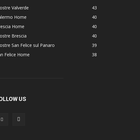
ostre Valverde
43
alermo Home
40
rescia Home
40
ostre Brescia
40
stre San Felice sul Panaro
39
an Felice Home
38
OLLOW US