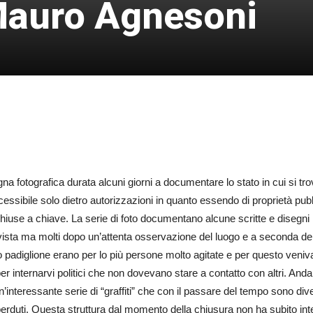
Mauro Agnesoni
fotografica durata alcuni giorni a documentare lo stato in cui si tro
cessibile solo dietro autorizzazioni in quanto essendo di proprietà pubb
hiuse a chiave. La serie di foto documentano alcune scritte e disegni la
a vista ma molti dopo un’attenta osservazione del luogo e a seconda dell
 padiglione erano per lo più persone molto agitate e per questo veni
 internarvi politici che non dovevano stare a contatto con altri. Andare
’interessante serie di “graffiti” che con il passare del tempo sono di
perduti. Questa struttura dal momento della chiusura non ha subito inte