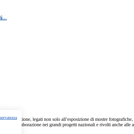
...
iservatezza
lla Federazione, legati non solo all’esposizione di mostre fotografiche, 
oriali, la collaborazione nei grandi progetti nazionali e rivolti anche alle a