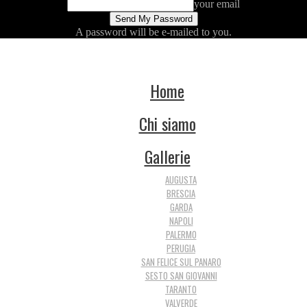
your email
A password will be e-mailed to you.
Home
Chi siamo
Gallerie
AUGUSTA
BRESCIA
GARDA
NAPOLI
PALERMO
PERUGIA
SAN FELICE SUL PANARO
SESTO SAN GIOVANNI
TARANTO
VALVERDE