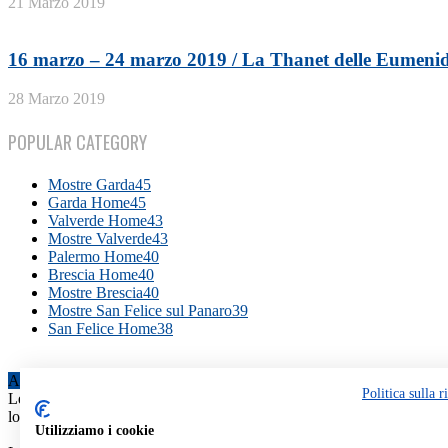
21 Marzo 2019
16 marzo – 24 marzo 2019 / La Thanet delle Eumenidi
28 Marzo 2019
POPULAR CATEGORY
Mostre Garda
45
Garda Home
45
Valverde Home
43
Mostre Valverde
43
Palermo Home
40
Brescia Home
40
Mostre Brescia
40
Mostre San Felice sul Panaro
39
San Felice Home
38
ABOUT US
Politica sulla r
Le Gallerie FIAF sono gli spazi espositivi riconosciuti ufficialmente da
lo studio della cultura fotografica, la valorizzazione di iniziative territ
Utilizziamo i cookie