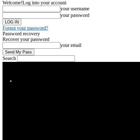
Welcome!
Log into your account
your username
your password
Forgot your password?
Password recovery
Recover your password
your email
Search