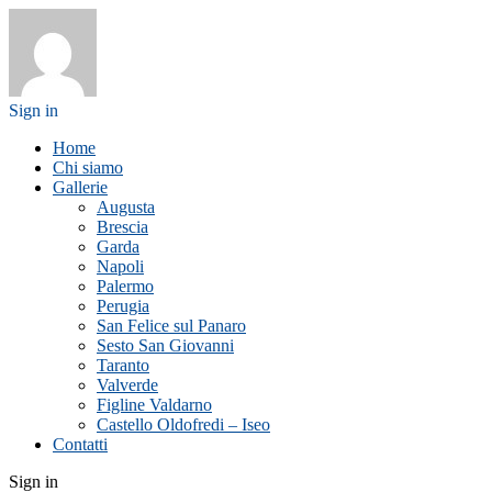
Sign in
Home
Chi siamo
Gallerie
Augusta
Brescia
Garda
Napoli
Palermo
Perugia
San Felice sul Panaro
Sesto San Giovanni
Taranto
Valverde
Figline Valdarno
Castello Oldofredi – Iseo
Contatti
Sign in