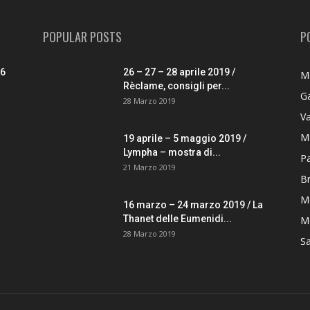
POPULAR POSTS
P
26
26 – 27 – 28 aprile 2019 /
M
Rèclame, consigli per...
G
28 Marzo 2019
V
M
19 aprile – 5 maggio 2019 /
Lympha – mostra di...
P
21 Marzo 2019
B
M
16 marzo – 24 marzo 2019 / La
Thanet delle Eumenidi...
Mo
28 Marzo 2019
S