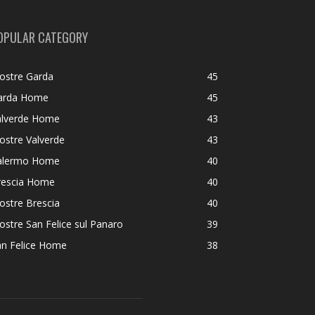
OPULAR CATEGORY
ostre Garda
45
arda Home
45
alverde Home
43
ostre Valverde
43
alermo Home
40
rescia Home
40
ostre Brescia
40
stre San Felice sul Panaro
39
an Felice Home
38