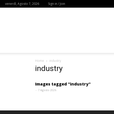
venerdì, Agosto 7, 2026
Sign in / Join
Home
industry
industry
Images tagged "industry"
-
7 Agosto 2026