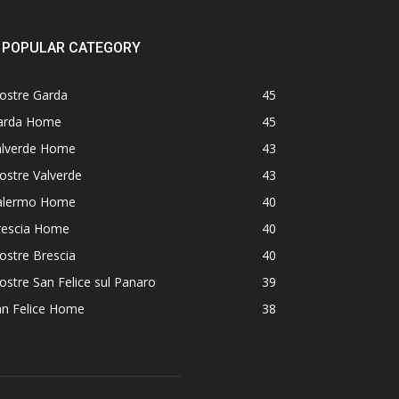
POPULAR CATEGORY
ostre Garda
45
arda Home
45
alverde Home
43
ostre Valverde
43
alermo Home
40
rescia Home
40
ostre Brescia
40
stre San Felice sul Panaro
39
an Felice Home
38