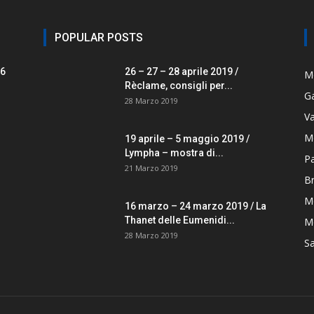
POPULAR POSTS
26
26 – 27 – 28 aprile 2019 /
M
Rèclame, consigli per...
G
28 Marzo 2019
V
M
19 aprile – 5 maggio 2019 /
Lympha – mostra di...
P
21 Marzo 2019
B
M
16 marzo – 24 marzo 2019 / La
Thanet delle Eumenidi...
Mo
28 Marzo 2019
S