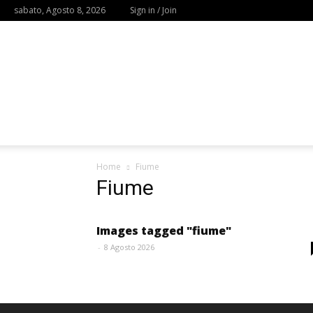
sabato, Agosto 8, 2026
Sign in / Join
Home
Fiume
Fiume
Images tagged "fiume"
-
8 Agosto 2026