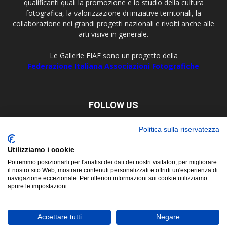
qualificanti quali la promozione e lo studio della cultura
fotografica, la valorizzazione di iniziative territoriali, la
collaborazione nei grandi progetti nazionali e rivolti anche alle
arti visive in generale.
Le Gallerie FIAF sono un progetto della
Federazione Italiana Associazioni Fotografiche
FOLLOW US
Politica sulla riservatezza
Utilizziamo i cookie
Potremmo posizionarli per l'analisi dei dati dei nostri visitatori, per migliorare
il nostro sito Web, mostrare contenuti personalizzati e offrirti un'esperienza di
navigazione eccezionale. Per ulteriori informazioni sui cookie utilizziamo
aprire le impostazioni.
About
Contact
© Copyright 2019 ©
FIAF - Federazione Italiana Associazioni
Accettare tutti
Negare
Fotografiche