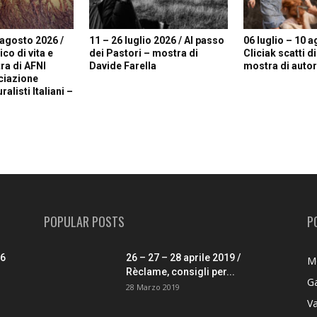
 agosto 2026 /
11 – 26 luglio 2026 / Al passo
06 luglio – 10 a
o di vita e
dei Pastori – mostra di
Cliciak scatti d
ra di AFNI
Davide Farella
mostra di autori
ciazione
alisti Italiani –
POPULAR POSTS
P
26
26 – 27 – 28 aprile 2019 /
M
Rèclame, consigli per...
G
28 Marzo 2019
V