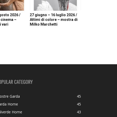
gosto 2026 /
27 giugno – 16 luglio 2026 /
i cinema –
Attimi di colore – mostra di
 vari
Milko Marchetti
OPULAR CATEGORY
ostre Garda
45
arda Home
45
alverde Home
43