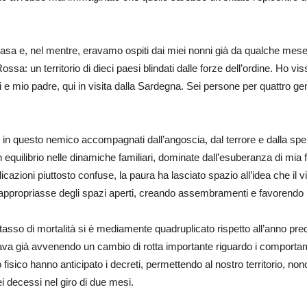
asa e, nel mentre, eravamo ospiti dai miei nonni già da qualche mese.
ossa: un territorio di dieci paesi blindati dalle forze dell’ordine. Ho vi
nni e mio padre, qui in visita dalla Sardegna. Sei persone per quattro ge
rci in questo nemico accompagnati dall’angoscia, dal terrore e dalla sp
un equilibrio nelle dinamiche familiari, dominate dall’esuberanza di mia
dicazioni piuttosto confuse, la paura ha lasciato spazio all’idea che il 
i riappropriasse degli spazi aperti, creando assembramenti e favorendo 
 tasso di mortalità si è mediamente quadruplicato rispetto all’anno p
ui stava già avvenendo un cambio di rotta importante riguardo i comporta
fisico hanno anticipato i decreti, permettendo al nostro territorio, no
i decessi nel giro di due mesi.