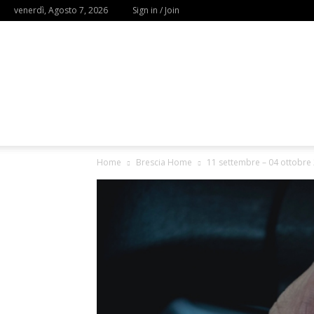
venerdì, Agosto 7, 2026
Sign in / Join
Home
Brescia Home
11 settembre – 04 ottobre 