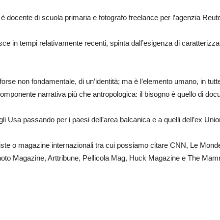
è docente di scuola primaria e fotografo freelance per l’agenzia Reut
ce in tempi relativamente recenti, spinta dall’esigenza di caratterizzar
, forse non fondamentale, di un’identità; ma è l’elemento umano, in tut
mponente narrativa più che antropologica: il bisogno è quello di doc
 agli Usa passando per i paesi dell’area balcanica e a quelli dell’ex Uni
iviste o magazine internazionali tra cui possiamo citare CNN, Le Mond
Photo Magazine, Arttribune, Pellicola Mag, Huck Magazine e The Mam