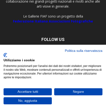
collaborazione nei grandi progetti nazionali e rivolti anche alle
arti visive in generale.
Le Gallerie FIAF sono un progetto della
Federazione Italiana Associazioni Fotografiche
FOLLOW US
Politica sulla riservatezza
Utilizziamo i cookie
Potremmo posizionarli per l'analisi dei dati dei nostri visitatori, per migliorare
il nostro sito Web, mostrare contenuti personalizzati e offrirti un'esperienza di
navigazione eccezionale. Per ulteriori informazioni sui cookie utilizziamo
aprire le impostazioni.
About
Contact
© Copyright 2019 ©
FIAF - Federazione Italiana Associazioni
Accettare tutti
Negare
Fotografiche
Corso San Martino, 8 - 10122 Torino Tel. +39 011 5629479 P. Iva e C.F.
No, aggiusta
02657450017