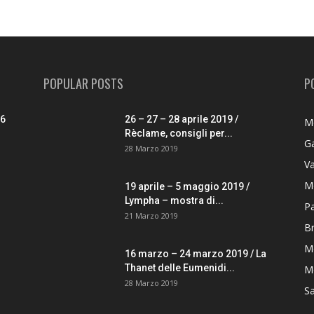
POPULAR POSTS
P
26
26 – 27 – 28 aprile 2019 /
M
Rèclame, consigli per...
G
28 Marzo 2019
V
M
19 aprile – 5 maggio 2019 /
Lympha – mostra di...
P
21 Marzo 2019
B
M
16 marzo – 24 marzo 2019 / La
Thanet delle Eumenidi...
Mo
28 Marzo 2019
S