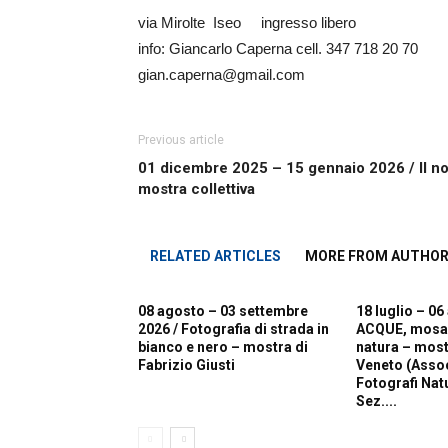
via Mirolte Iseo ingresso libero
info: Giancarlo Caperna cell. 347 718 20 70
gian.caperna@gmail.com
Previous article
01 dicembre 2025 – 15 gennaio 2026 / Il non
mostra collettiva
RELATED ARTICLES
MORE FROM AUTHO
08 agosto – 03 settembre
18 luglio – 06
2026 / Fotografia di strada in
ACQUE, mosaic
bianco e nero – mostra di
natura – most
Fabrizio Giusti
Veneto (Asso
Fotografi Natur
Sez....