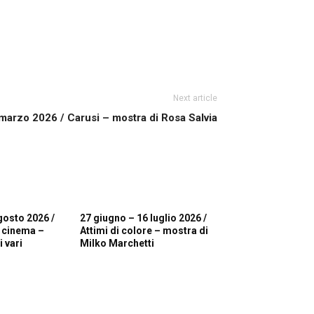
Next article
marzo 2026 / Carusi – mostra di Rosa Salvia
gosto 2026 /
27 giugno – 16 luglio 2026 /
i cinema –
Attimi di colore – mostra di
 vari
Milko Marchetti