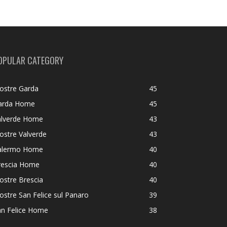
OPULAR CATEGORY
ostre Garda
45
arda Home
45
alverde Home
43
ostre Valverde
43
alermo Home
40
rescia Home
40
ostre Brescia
40
stre San Felice sul Panaro
39
an Felice Home
38