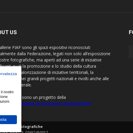
OUT US
F
llerie FIAF sono gli spazi espositivi riconosciuti
cialmente dalla Federazione, legati non solo all’esposizione
ostre fotografiche, ma aperti ad una serie di iniziative
ficanti quali la promozione e lo studio della cultura
rafica, la valorizzazione di iniziative territoriali, la
servatezza
borazione nei grandi progetti nazionali e rivolti anche alle
visive in generale.
 il nostro
allerie FIAF sono un progetto della
zione
azioni.
razione Italiana Associazioni Fotografiche
usta
sociazioni Fotografiche
479 P. Iva e C.F. 02657450017