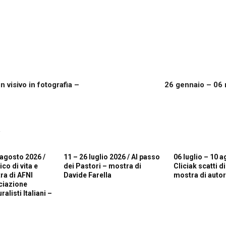
 visivo in fotografia –
26 gennaio – 06 
R
 agosto 2026 /
11 – 26 luglio 2026 / Al passo
06 luglio – 10 a
o di vita e
dei Pastori – mostra di
Cliciak scatti d
ra di AFNI
Davide Farella
mostra di autori
ciazione
alisti Italiani –