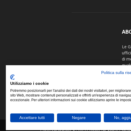
AB
Le Ga
uffi
di m
quali
fotog
Politica sulla ri
colla
arti 
Utilizziamo i cookie
Potremmo posizionarli per l'analisi dei dati dei nostri visitatori, per migliorare
Le G
sito Web, mostrare contenuti personalizzati e offrirti un'esperienza di naviga
eccezionale. Per ulteriori informazioni sui cookie utilizziamo aprire le impost
Fede
Accettare tutti
Negare
No, aggi
© Copyright 2019 ©
FIAF - Federazione Italiana As
Corso San Martino, 8 - 10122 Torino Tel. +39 011 5629