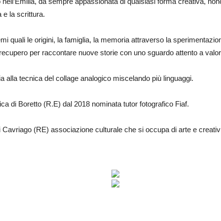
 nell’Emilia, da sempre appassionata di qualsiasi forma creativa, nonos
 e la scrittura.
mi quali le origini, la famiglia, la memoria attraverso la sperimentazio
 di recupero per raccontare nuove storie con uno sguardo attento a val
a alla tecnica del collage analogico miscelando più linguaggi.
a di Boretto (R.E) dal 2018 nominata tutor fotografico Fiaf.
avriago (RE) associazione culturale che si occupa di arte e creativit