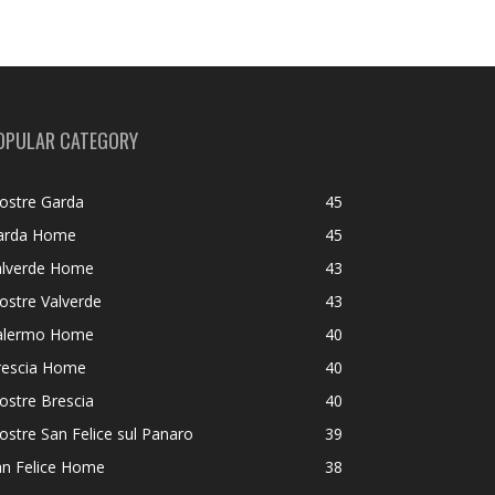
OPULAR CATEGORY
ostre Garda
45
arda Home
45
alverde Home
43
ostre Valverde
43
alermo Home
40
rescia Home
40
ostre Brescia
40
stre San Felice sul Panaro
39
an Felice Home
38