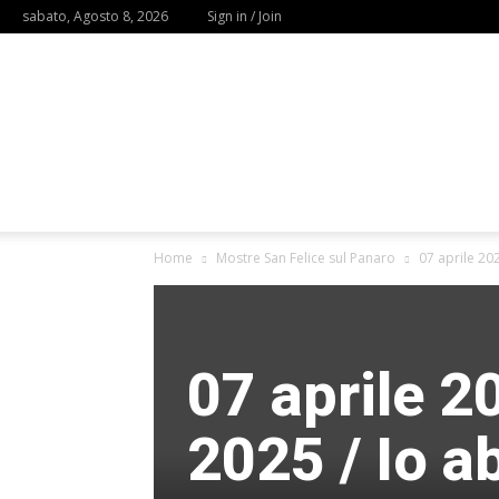
sabato, Agosto 8, 2026
Sign in / Join
Home
Mostre San Felice sul Panaro
07 aprile 202
07 aprile 
2025 / Io a