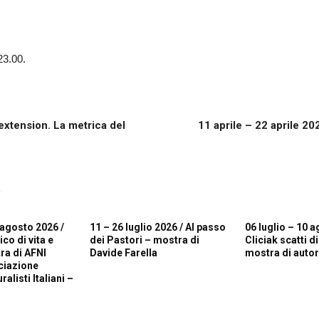
23.00.
extension. La metrica del
11 aprile – 22 aprile 20
R
 agosto 2026 /
11 – 26 luglio 2026 / Al passo
06 luglio – 10 a
o di vita e
dei Pastori – mostra di
Cliciak scatti d
ra di AFNI
Davide Farella
mostra di autori
ciazione
alisti Italiani –