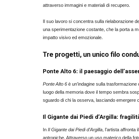
attraverso immagini e materiali di recupero.
Il suo lavoro si concentra sulla rielaborazione de
una sperimentazione costante, che la porta a mes
impatto visivo ed emozionale.
Tre progetti, un unico filo cond
Ponte Alto 6: il paesaggio dell’ass
Ponte Alto 6
è un’indagine sulla trasformazione de
luogo della memoria dove il tempo sembra sospes
sguardo di chi la osserva, lasciando emergere 
Il Gigante dai Piedi d’Argilla: fragili
In
Il Gigante dai Piedi d’Argilla
, l’artista affront
antropiche. Attraverso un uso materico della fot