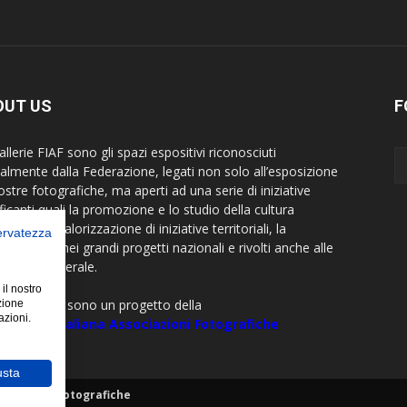
OUT US
F
llerie FIAF sono gli spazi espositivi riconosciuti
cialmente dalla Federazione, legati non solo all’esposizione
ostre fotografiche, ma aperti ad una serie di iniziative
ficanti quali la promozione e lo studio della cultura
rafica, la valorizzazione di iniziative territoriali, la
servatezza
borazione nei grandi progetti nazionali e rivolti anche alle
visive in generale.
 il nostro
allerie FIAF sono un progetto della
zione
azioni.
razione Italiana Associazioni Fotografiche
usta
sociazioni Fotografiche