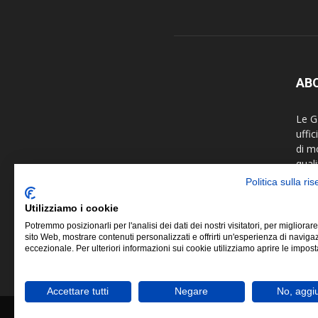
AB
Le Ga
uffi
di m
quali
fotog
Politica sulla ri
colla
arti 
Utilizziamo i cookie
Potremmo posizionarli per l'analisi dei dati dei nostri visitatori, per migliorare
Le G
sito Web, mostrare contenuti personalizzati e offrirti un'esperienza di naviga
eccezionale. Per ulteriori informazioni sui cookie utilizziamo aprire le impost
Fede
Accettare tutti
Negare
No, aggi
© Copyright 2019 ©
FIAF - Federazione Italiana As