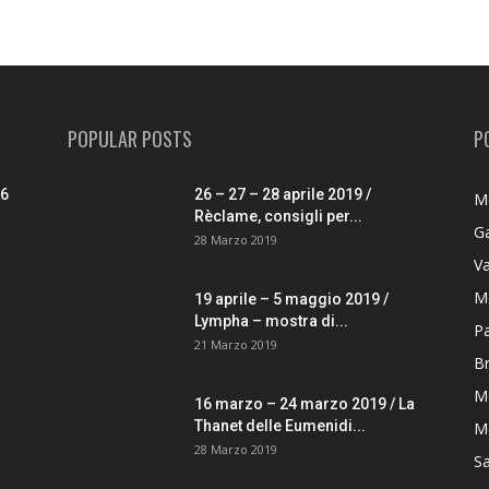
POPULAR POSTS
P
26
26 – 27 – 28 aprile 2019 /
M
Rèclame, consigli per...
G
28 Marzo 2019
V
M
19 aprile – 5 maggio 2019 /
Lympha – mostra di...
P
21 Marzo 2019
B
M
16 marzo – 24 marzo 2019 / La
Thanet delle Eumenidi...
Mo
28 Marzo 2019
S