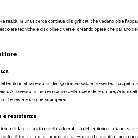
lla realtà, in una ricerca continua di significati che vadano oltre l’app
colare tecniche e discipline diverse, creando opere che parlano della 
uttore
enza
l territorio attraverso un dialogo tra passato e presente. Il progetto r
o. Attraverso un uso evocativo della luce e delle ombre, Artoni catt
ciò che resta e ciò che scompare.
tà e resistenza
a il tema della precarietà e della vulnerabilità del territorio emiliano, sc
ografia, Artoni compone immagini che evocano la fragilità di un gigante