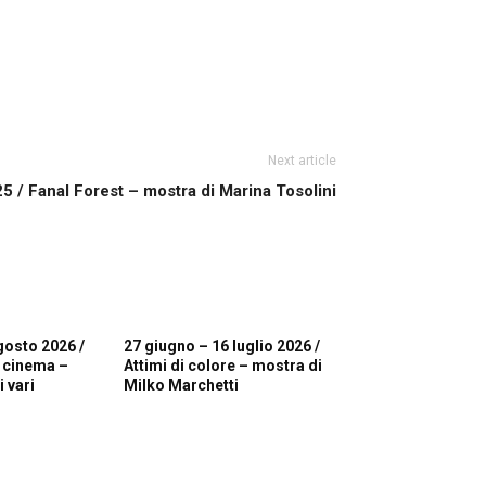
Next article
25 / Fanal Forest – mostra di Marina Tosolini
gosto 2026 /
27 giugno – 16 luglio 2026 /
i cinema –
Attimi di colore – mostra di
 vari
Milko Marchetti