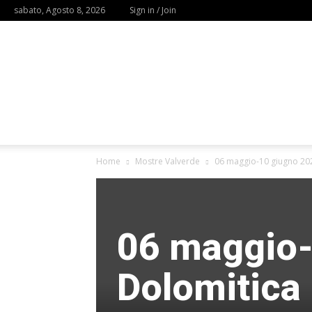
sabato, Agosto 8, 2026
Sign in / Join
Home
Mostre Valverde
06 maggio-10 giugno 202
06 maggio-
Dolomitica 