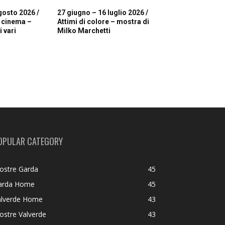
gosto 2026 /
27 giugno – 16 luglio 2026 /
i cinema –
Attimi di colore – mostra di
 vari
Milko Marchetti
OPULAR CATEGORY
ostre Garda
45
arda Home
45
alverde Home
43
ostre Valverde
43