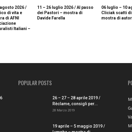
 agosto 2026 /
11 – 26 luglio 2026 / Al passo
06 luglio – 10 a
o di vita e
dei Pastori – mostra di
Cliciak scatti d
ra di AFNI
Davide Farella
mostra di autori
ciazione
alisti Italiani –
POPULAR POSTS
P
26
26 – 27 – 28 aprile 2019 /
M
Rèclame, consigli per...
G
28 Marzo 2019
V
M
19 aprile – 5 maggio 2019 /