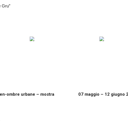
e Gru”
tten-ombre urbane – mostra
07 maggio – 12 giugno 2
R