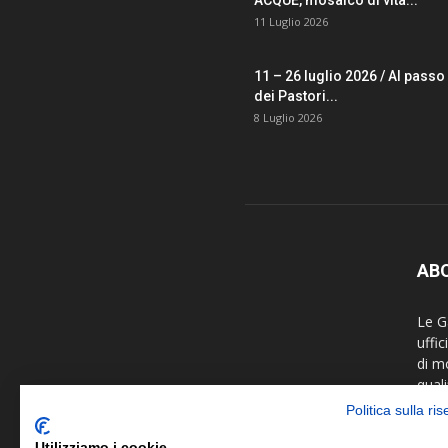
ACQUE, mosaico di vita...
11 Luglio 2026
11 – 26 luglio 2026 / Al passo
dei Pastori...
8 Luglio 2026
AB
Le Ga
uffi
di m
quali
fotog
Politica sulla ri
colla
arti 
Utilizziamo i cookie