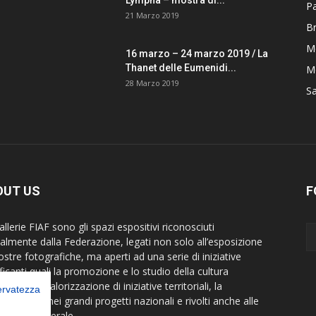
Lympha – mostra di...
P
21 Marzo 2019
B
M
16 marzo – 24 marzo 2019 / La
Thanet delle Eumenidi...
Mo
28 Marzo 2019
S
OUT US
F
llerie FIAF sono gli spazi espositivi riconosciuti
cialmente dalla Federazione, legati non solo all’esposizione
ostre fotografiche, ma aperti ad una serie di iniziative
ficanti quali la promozione e lo studio della cultura
rafica, la valorizzazione di iniziative territoriali, la
servatezza
borazione nei grandi progetti nazionali e rivolti anche alle
visive in generale.