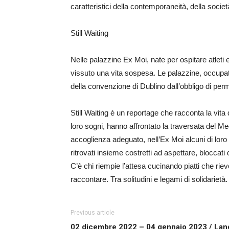
caratteristici della contemporaneità, della socie
Still Waiting
Nelle palazzine Ex Moi, nate per ospitare atleti e
vissuto una vita sospesa. Le palazzine, occupate
della convenzione di Dublino dall’obbligo di perm
Still Waiting è un reportage che racconta la vita d
loro sogni, hanno affrontato la traversata del Me
accoglienza adeguato, nell’Ex Moi alcuni di loro
ritrovati insieme costretti ad aspettare, bloccati
C’è chi riempie l’attesa cucinando piatti che rie
raccontare. Tra solitudini e legami di solidarietà.
Previous article
02 dicembre 2022 – 04 gennaio 2023 / Lan