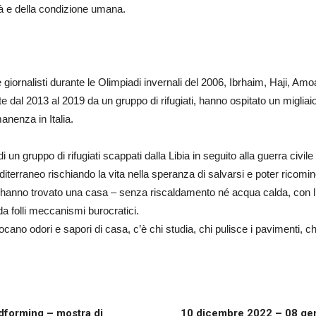
tà e della condizione umana.
 giornalisti durante le Olimpiadi invernali del 2006, Ibrhaim, Haji, Amo
 dal 2013 al 2019 da un gruppo di rifugiati, hanno ospitato un migliai
anenza in Italia.
i un gruppo di rifugiati scappati dalla Libia in seguito alla guerra civile 
diterraneo rischiando la vita nella speranza di salvarsi e poter ricomi
 hanno trovato una casa – senza riscaldamento né acqua calda, con l’e
 da folli meccanismi burocratici.
vocano odori e sapori di casa, c’è chi studia, chi pulisce i pavimenti, 
dforming – mostra di
10 dicembre 2022 – 08 gen