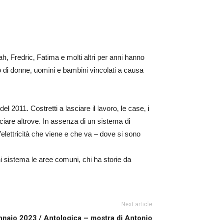
ah, Fredric, Fatima e molti altri per anni hanno
o di donne, uomini e bambini vincolati a causa
del 2011. Costretti a lasciare il lavoro, le case, i
nciare altrove. In assenza di un sistema di
lettricità che viene e che va – dove si sono
chi sistema le aree comuni, chi ha storie da
Next article
naio 2023 / Antologica – mostra di Antonio