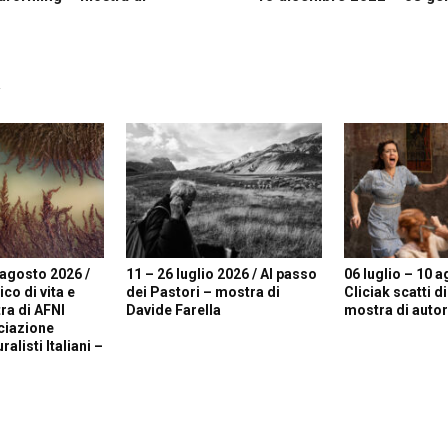
R
 agosto 2026 /
11 – 26 luglio 2026 / Al passo
06 luglio – 10 a
o di vita e
dei Pastori – mostra di
Cliciak scatti d
ra di AFNI
Davide Farella
mostra di autori
ciazione
alisti Italiani –