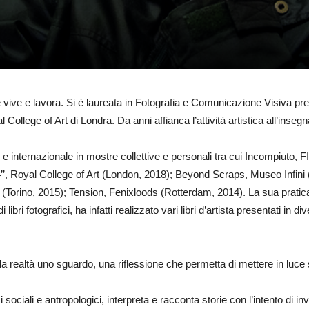
 vive e lavora. Si è laureata in Fotografia e Comunicazione Visiva pr
College of Art di Londra. Da anni affianca l’attività artistica all’insegn
le e internazionale in mostre collettive e personali tra cui Incompiuto, F
’, Royal College of Art (London, 2018); Beyond Scraps, Museo Infini 
Torino, 2015); Tension, Fenixloods (Rotterdam, 2014). La sua pratica a
i fotografici, ha infatti realizzato vari libri d’artista presentati in div
lla realtà uno sguardo, una riflessione che permetta di mettere in luce
emi sociali e antropologici, interpreta e racconta storie con l’intento di