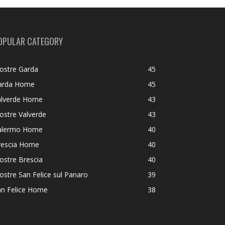
OPULAR CATEGORY
ostre Garda
45
arda Home
45
alverde Home
43
ostre Valverde
43
alermo Home
40
rescia Home
40
ostre Brescia
40
stre San Felice sul Panaro
39
an Felice Home
38