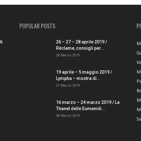
POPULAR POSTS
P
26
26 – 27 – 28 aprile 2019 /
M
Rèclame, consigli per...
G
28 Marzo 2019
V
M
19 aprile – 5 maggio 2019 /
Lympha – mostra di...
P
21 Marzo 2019
B
M
16 marzo – 24 marzo 2019 / La
Thanet delle Eumenidi...
Mo
28 Marzo 2019
S