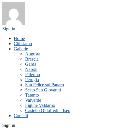
Sign in
Home
Chi siamo
Gallerie
Augusta
Brescia
Garda
Napoli
Palermo
Perugia
San Felice sul Panaro
Sesto San Giovanni
Taranto
Valverde
Figline Valdarno
Castello Oldofredi – Iseo
Contatti
Sign in