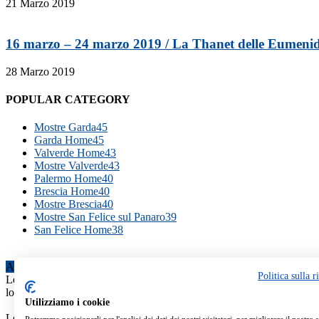
21 Marzo 2019
16 marzo – 24 marzo 2019 / La Thanet delle Eumenidi
28 Marzo 2019
POPULAR CATEGORY
Mostre Garda
45
Garda Home
45
Valverde Home
43
Mostre Valverde
43
Palermo Home
40
Brescia Home
40
Mostre Brescia
40
Mostre San Felice sul Panaro
39
San Felice Home
38
ABOUT US
Politica sulla r
Le Gallerie FIAF sono gli spazi espositivi riconosciuti ufficialmente da
lo studio della cultura fotografica, la valorizzazione di iniziative territ
Utilizziamo i cookie
Le Gallerie FIAF sono un progetto della