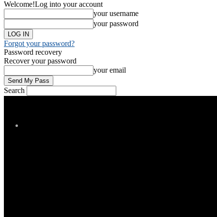
Welcome!
Log into your account
your username
your password
Forgot your password?
Password recovery
Recover your password
your email
Search