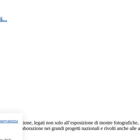
...
iservatezza
lla Federazione, legati non solo all’esposizione di mostre fotografiche, 
oriali, la collaborazione nei grandi progetti nazionali e rivolti anche alle a