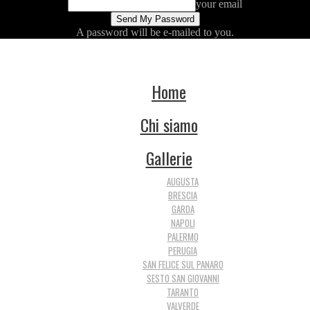
your email
A password will be e-mailed to you.
Home
Chi siamo
Gallerie
AUGUSTA
BRESCIA
GARDA
NAPOLI
PALERMO
PERUGIA
SAN FELICE SUL PANARO
SESTO SAN GIOVANNI
TARANTO
VALVERDE