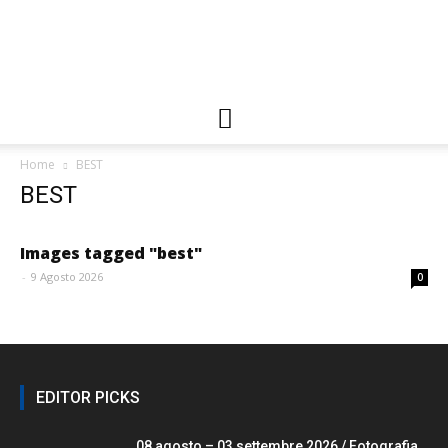
Gallerie
Home
BEST
FIAF
BEST
Images tagged "best"
-
9 Agosto 2026
0
EDITOR PICKS
08 agosto – 03 settembre 2026 / Fotografia